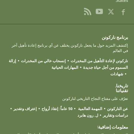
برنامج ناركونن
إكتشف المزيد حول ما يجعل ناركونن يختلف عن أي برنامج إعادة تأهيل آخر
في العالم
ناركونن لإعادة التأهيل من المخدرات
إنسحاب خالي من المخدرات
إزالة
السموم من أجل حياة جديدة
المهارات الحياتية
شهادات
تاريخنا.
تقنياتنا
تعرّف على مفتاح النجاح التاريخي لناركونن
عن الناركونن
المهمة العالمية
50 عاماً: إنقاذ أرواح
إعتراف وتقدير
دراسات وتقارير
ل. رون هابرد
معلومات إضافية: