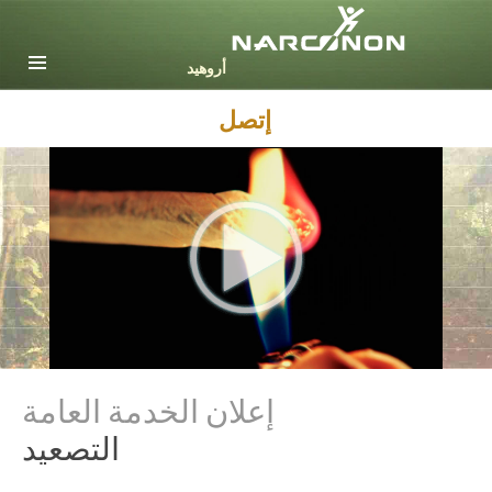
English
Dansk
Deutsch
إتصل
Ελληνικά (Greek)
Español
Français
Hebrew
Magyar
Italiano
日本語 (Japanese)
Nederlands
Norsk
Portuguès
إعلان الخدمة العامة
Svenska
التصعيد
繁體中文 (Chinese)
Nepali