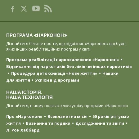
ПРОГРАМА «НАРКОНОН»
Дізнайтеся більше про те, що відрізняє «Нарконон» від будь-
яких інших реабілітаційних програм у світі
Програма реабілітації наркозалежних «Нарконон»
Відвикання від наркотиків без ліків чи інших наркотиків
Процедура детоксикації «Нове життя»
Навики
для життя
Успіхи від програми
НАША ІСТОРІЯ.
НАША ТЕХНОЛОГІЯ
Дізнайтеся, в чому полягає ключ успіху програми «Нарконон»
Про «Нарконон»
Всепланетна місія
50 років рятуємо
життя
Визнання та подяки
Дослідження та звіти
Л. Рон Хаббард