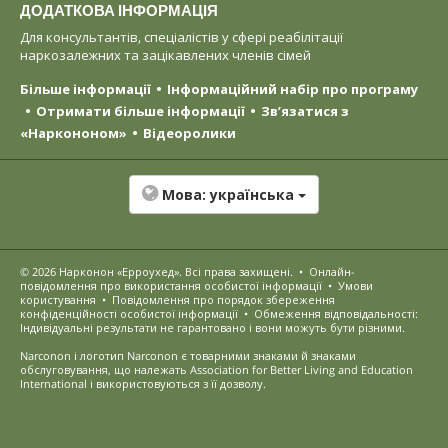
ДОДАТКОВА ІНФОРМАЦІЯ
Для консультантів, спеціалістів у сфері реабілітації
наркозалежних та зацікавлених членів сімей
Більше інформації
Інформаційний набір про програму
Отримати більше інформації
Зв’язатися з
«Наркононом»
Відеоролики
Мова:
українська
© 2026
Нарконон «Ерроухед»
. Всі права захищені.
•
Онлайн-
повідомлення про використання особистої інформації
•
Умови
користування
•
Повідомлення про порядок збереження
конфіденційності особистої інформації
•
Обмеження відповідальності:
Індивідуальні результати не гарантовано і вони можуть бути різними.
Narconon і логотип Narconon є товарними знаками й знаками
обслуговування, що належать Association for Better Living and Education
International і використовуються з її дозволу.