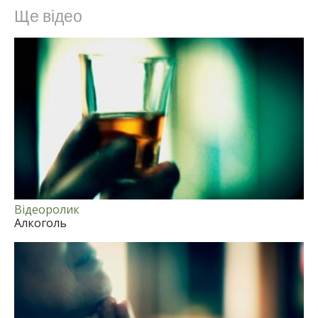
Ще відео
Arabic
Ukrainian
Czech
Turkish
Відеоролик
Алкоголь