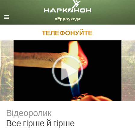
English
Dansk
Deutsch
ТЕЛЕФОНУЙТЕ
Ελληνικά (Greek)
Español
Français
Hebrew
Magyar
Italiano
日本語 (Japanese)
Nederlands
Norsk
Portuguès
Відеоролик
Svenska
Все гірше й гірше
繁體中文 (Chinese)
Nepali