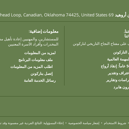
 أروهيد
69 Arrowhead Loop
United States
,
74425
Oklahoma
,
Canadian
,
نا.
معلومات إضافية:
تنا
للمستشارين، والمهنيين إعادة تأهيل م
 على مفتاح النجاح التاريخي لناركونن
المخدرات وأفراد الأسرة المعنيين
الناركونن
لمزيد من المعلومات
لمهمة العالمية
ملف معلومات البرنامج
: إنقاذ أرواح
اطلب المزيد من المعلومات
عتراف وتقدير
إتصل بناركونن
راسات وتقارير
رسائل الخدمة العامة
رون هابرد
شروط الاستخدام
•
إشعار سياسة الخصوصية
•
إخلاء المسؤولية: النتائج الفردية غير مضمونة وقد ت