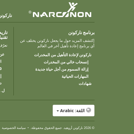
®
ناركونن
برنامج ناركونن
تاريخ
تقنيا
إكتشف المزيد حول ما يجعل ناركونن يختلف عن
تعرّف
أي برنامج إعادة تأهيل آخر في العالم
عن 
ناركونن لإعادة التأهيل من المخدرات
ا
إنسحاب خالي من المخدرات
50 عاماً
إزالة السموم من أجل حياة جديدة
إ
المهارات الحياتية
د
شهادات
ل. 
اللغة:
Arabic
© 2026
ناركونن أروهيد
. جميع الحقوق محفوظة.
•
سياسة الخصوصية
•