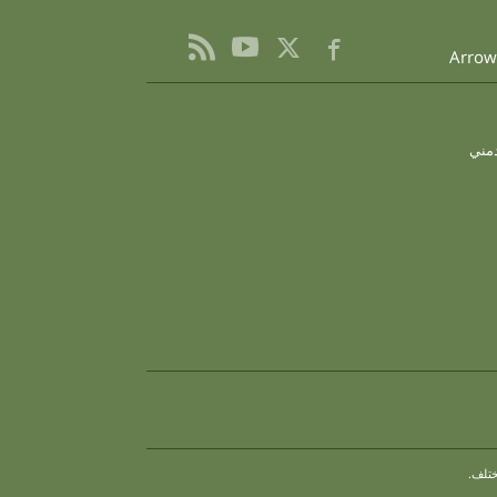
繁體中文 (Chinese)
Nepali
Arabic
Ukrainian
دمني
Czech
Turkish
ختلف.