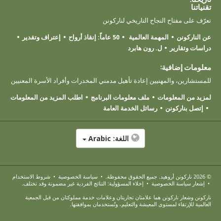
تقنياتنا
تعرّف على مفتاح النجاح التاريخي لناركونن
عن الناركونن
المهمة العالمية
50 عاماً: إنقاذ أرواح
إعتراف وتقدير
دراسات وتقارير
ل. رون هابرد
معلومات إضافية:
للمستشارين، والمهنيين إعادة تأهيل مدمني المخدرات وأفراد الأسرة المعنيين
لمزيد من المعلومات
ملف معلومات البرنامج
اطلب المزيد من المعلومات
إتصل بناركونن
رسائل الخدمة العامة
اللغة:
Arabic
© 2026
ناركونن أروهيد
. جميع الحقوق محفوظة.
•
سياسة الخصوصية
•
شروط الاستخدام
•
إشعار سياسة الخصوصية
•
إخلاء المسؤولية: النتائج الفردية غير مضمونة وقد تختلف.
ناركونن وشعار ناركونن هما علامتان تجاريتان وعلامات خدمة مملوكتان من قبل الجمعية
العالمية للإرتقاء لمستوى المعيشة والتعليم، وتُستخدمان بموافقتها.