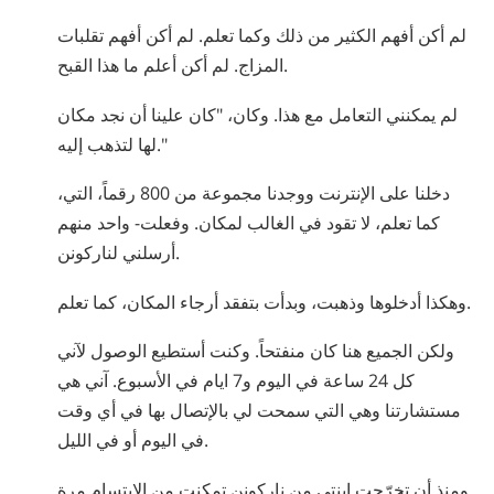
لم أكن أفهم الكثير من ذلك وكما تعلم. لم أكن أفهم تقلبات
المزاج. لم أكن أعلم ما هذا القبح.
لم يمكنني التعامل مع هذا. وكان، "كان علينا أن نجد مكان
لها لتذهب إليه."
دخلنا على الإنترنت ووجدنا مجموعة من 800 رقماً، التي،
كما تعلم، لا تقود في الغالب لمكان. وفعلت- واحد منهم
أرسلني لناركونن.
وهكذا أدخلوها وذهبت، وبدأت بتفقد أرجاء المكان، كما تعلم.
ولكن الجميع هنا كان منفتحاً. وكنت أستطيع الوصول لآني
كل 24 ساعة في اليوم و7 ايام في الأسبوع. آني هي
مستشارتنا وهي التي سمحت لي بالإتصال بها في أي وقت
في اليوم أو في الليل.
ومنذ أن تخرّجت إبنتي من ناركونن تمكنت من الإبتسام مرة