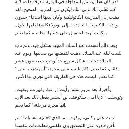
لقد كان هذا نوع من المفاجأة في البداية معرفة ذلك، لأنه
Nepali
كما تعلم، إنك تربي ابنك ليكون في الطريق الصحيح، لقد
Arabic
ذهبت إلى المدرسة الكاثوليكية وكان لديها أصدقاء جيدون
Ukrainian
وذهبت للكنيسة. لقد ذهبت إلى لويولا (كلية) لعامها الأول.
Czech
وكانت تريد الحصول على شقتها الخاصة، كما تعلم.
Turkish
وبعد ذلك أفسدت عيد الميلاد المجيد بشكل جيد. ولم تأتِ
للبيت ليلة عيد الميلاد. ذهبت لتمضيها مع صديقها. ويوم عيد
الميلاد دخلت بشكل سريع جداً وخرجت بغضون عشر
دقائق، كما تعلم. كان بالنسبة لي مجرد، "أين تذهب ابنتي؟
كما تعلم، ليست هذه هي الطريقة التي تجري بها الأمور."
وأخيراً، بعد مرور سنة، رأيت ذراعها. وانهرت، وبكيت،
وتوسلت. "لا يا أمي، سأتوقف. لن أستمر بفعل ذلك بعد الآن.
إنها مجرد مرحلة،" كما تعلم.
نزلت على ركبتي، وبكيت. "ما الذي فعلتيه بنفسك؟" لم
أكن قادرة على التصديق بأن طفلتي فعلت ذلك لنفسها.