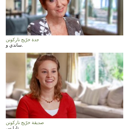
جدة خرّيج ناركونن
ساندي و.
صديقة خرّيج ناركونن
تارا س.