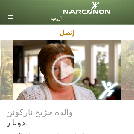
English
Dansk
Deutsch
إتصل
Ελληνικά (Greek)
Español
Français
Hebrew
Magyar
Italiano
日本語 (Japanese)
Nederlands
Norsk
Portuguès
والدة خرّيج ناركونن
Русский (Russian)
دونا ر.
Svenska
繁體中文 (Chinese)