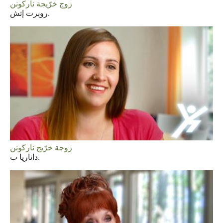
زوج خرّيجة ناركونن
روبرت إتش.
زوجة خرّيج ناركونن
داناريا ب.