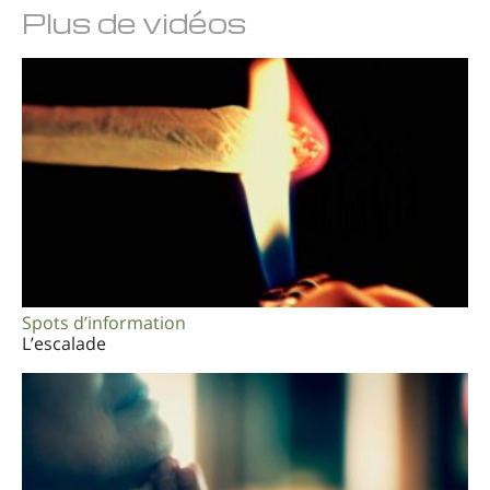
Plus de vidéos
Arabe
Ukrainien
Croate
Turc
Spots d’information
L’escalade