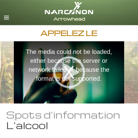
Anglais
Danois
Allemand
APPELEZ LE
Grec
Espagnol
Français
The media could not be loaded,
Hébreu
either because the server or
Magyar
network failed or because the
Italien
format is not supported.
Japonais
Néerlandais
Norvégien
Portugais
Spots d’information
Suédois
L’alcool
Chinois
Népalais