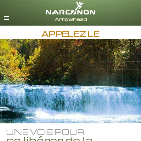
Anglais
Danois
Allemand
APPELEZ LE
Grec
Espagnol
Français
Hébreu
Magyar
Italien
Japonais
Néerlandais
Norvégien
Portugais
Russe
UNE VOIE POUR
Suédois
se libérer de la
Chinois