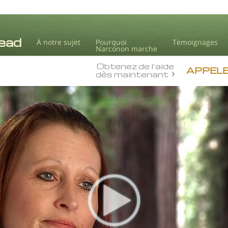
À notre sujet
Pourquoi
Témoignages
Narconon marche
Obtenez de l’aide
APPELE
dès maintenant