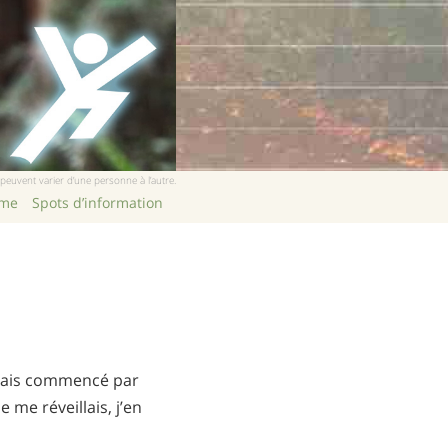
Chinois
Népalais
Arabe
Ukrainien
Croate
Turc
euvent varier d’une personne à l’autre.
mme
Spots d’information
’avais commencé par
e me réveillais, j’en