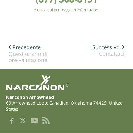
o clicca qui per maggiori informazioni
Precedente
Successivo
Contattaci
Questionario di
pre-valutazione
®
Narconon Arrowhead
69 Arrowhead Loop
,
Canadian
,
Oklahoma
74425
,
United
States