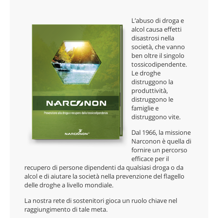
nepalese
L’abuso di droga e
arabo
alcol causa effetti
disastrosi nella
ucraino
società, che vanno
croato
ben oltre il singolo
tossicodipendente.
turco
Le droghe
distruggono la
produttività,
distruggono le
famiglie e
distruggono vite.
Dal 1966, la missione
Narconon è quella di
fornire un percorso
efficace per il
recupero di persone dipendenti da qualsiasi droga o da
alcol e di aiutare la società nella prevenzione del flagello
delle droghe a livello mondiale.
La nostra rete di sostenitori gioca un ruolo chiave nel
raggiungimento di tale meta.