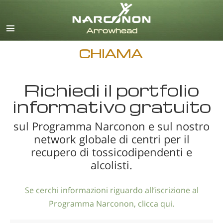
inglese
danese
tedesco
CHIAMA
greco
spagnolo
francese
Richiedi il portfolio
ebraico
informativo gratuito
ungherese
sul Programma Narconon e sul nostro
italiano
network globale di centri per il
giapponese
recupero di tossicodipendenti e
olandese
alcolisti.
norvegese
portoghese
Se cerchi informazioni riguardo all’iscrizione al
russo
Programma Narconon, clicca qui.
svedese
cinese