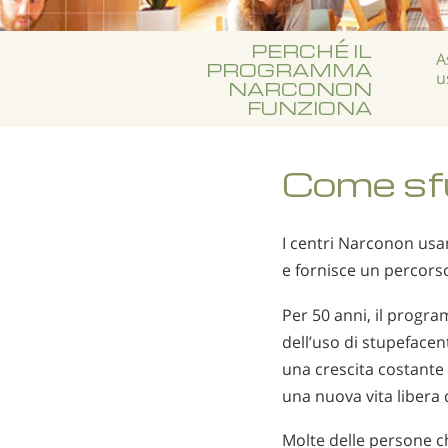
PERCHÉ IL
A
PROGRAMMA
u
NARCONON
FUNZIONA
Come sfu
I centri Narconon usan
e fornisce un percors
Per 50 anni, il progr
dell’uso di stupeface
una crescita costant
una nuova vita libera 
Molte delle persone c