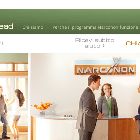
Chi siamo
Perché il programma Narconon funziona
Ricevi subito
ol
CHI
aiuto