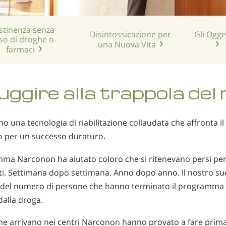
stinenza senza
Disintossicazione per
Gli Ogget
so di droghe o
una Nuova Vita
farmaci
ggire alla trappola del
o una tecnologia di riabilitazione collaudata che affronta il
o per un successo duraturo.
amma Narconon ha aiutato coloro che si ritenevano persi pe
nti. Settimana dopo settimana. Anno dopo anno. Il nostro su
e del numero di persone che hanno terminato il programma
dalla droga.
he arrivano nei centri Narconon hanno provato a fare prima