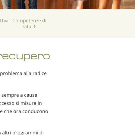
cinese
nepalese
tivi
Competenze di
arabo
vita
ucraino
croato
turco
 recupero
 problema alla radice
r sempre a causa
ccesso si misura in
 e che ora conducono
 altri programmi di