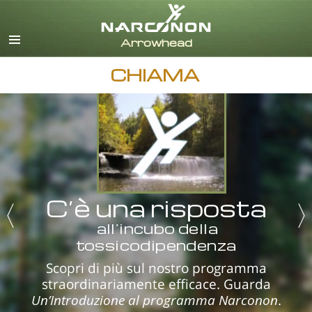
inglese
danese
tedesco
CHIAMA
greco
spagnolo
francese
ebraico
ungherese
italiano
giapponese
C’è una risposta
olandese
all’incubo della
norvegese
tossicodipendenza
portoghese
Scopri di più sul nostro programma
russo
straordinariamente efficace. Guarda
svedese
Un’Introduzione al programma Narconon
.
cinese