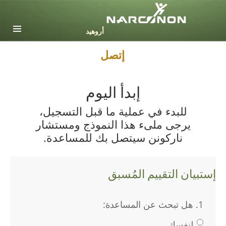
English
Dansk
Deutsch
إتصل
Ελληνικά (Greek)
Español
Français
إبدأ اليوم
Hebrew
للبدء في عملية ما قبل التسجيل،
Magyar
يرجى ملىء هذا النموذج ومستشار
Italiano
ناركونن سيتصل بك للمساعدة.
日本語 (Japanese)
Nederlands
Norsk
إستبيان التقييم المُسبق
Portuguès
Русский (Russian)
1. هل تبحث عن المساعدة:
Svenska
لنفسك
繁體中文 (Chinese)