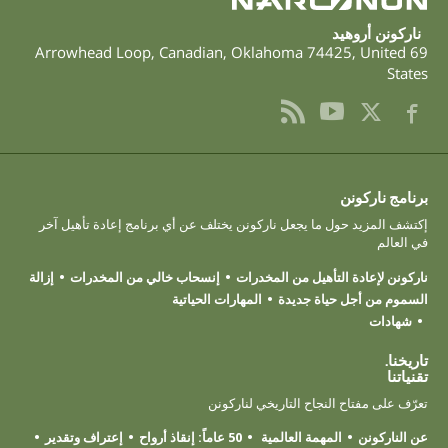
ناركونن أروهيد
,
Canadian
,
Oklahoma
74425
,
United
69 Arrowhead Loop
States
برنامج ناركونن
إكتشف المزيد حول ما يجعل ناركونن يختلف عن أي برنامج إعادة تأهيل آخر
في العالم
ناركونن لإعادة التأهيل من المخدرات
إنسحاب خالي من المخدرات
إزالة
السموم من أجل حياة جديدة
المهارات الحياتية
شهادات
تاريخنا.
تقنياتنا
تعرّف على مفتاح النجاح التاريخي لناركونن
عن الناركونن
المهمة العالمية
50 عاماً: إنقاذ أرواح
إعتراف وتقدير