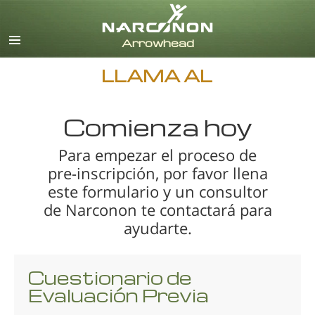
Inglés
Danés
Alemán
LLAMA AL
Griego
Español
Francés
Comienza hoy
Hebreo
Para empezar el proceso de
Húngaro
pre-inscripción, por favor llena
Italiano
este formulario y un consultor
Japonés
de Narconon te contactará para
Holandés
ayudarte.
Noruego
Portugués
Cuestionario de
Ruso
Evaluación Previa
Sueco
Chino