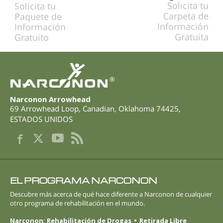
Solicita tu
Solicita tu
Carpeta de
Paquete de
Información
Información
Gratuita
Gratuito
®
Narconon Arrowhead
69 Arrowhead Loop
,
Canadian
,
Oklahoma
74425
,
ESTADOS UNIDOS
EL PROGRAMA NARCONON
Descubre más acerca de qué hace diferente a Narconon de cualquier
otro programa de rehabilitación en el mundo.
Narconon: Rehabilitación de Drogas
Retirada Libre