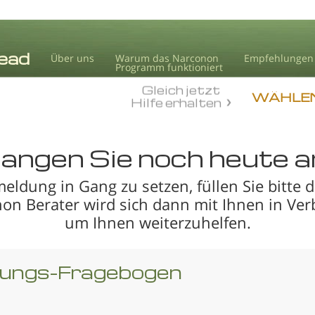
Über uns
Warum das Narconon
Empfehlungen
Programm funktioniert
Gleich jetzt
WÄHLEN
Hilfe erhalten
angen Sie noch heute a
ldung in Gang zu setzen, füllen Sie bitte 
non Berater wird sich dann mit Ihnen in Ver
um Ihnen weiterzuhelfen.
zungs-Fragebogen