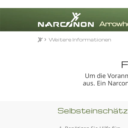
Weitere Informationen
Weitere Informationen
⨯
F
Um die Voranme
aus. Ein Narco
Selbsteinschät