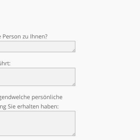
Chinesisch
Nepali
Arabisch
Ukrainisch
e Person zu Ihnen?
Kroatisch
Türkisch
hrt:
rgendwelche persönliche
ung Sie erhalten haben: