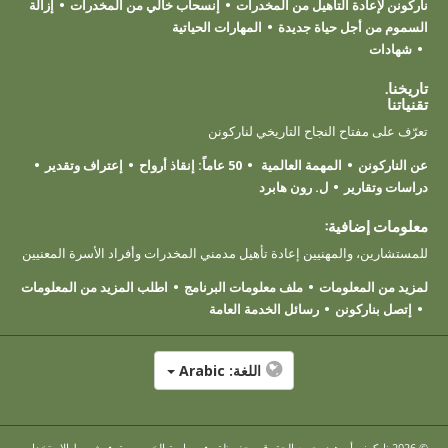
ناركونن لإعادة التأهيل من المخدرات
إنسحاب خالي من المخدرات
إزالة
السموم من أجل حياة جديدة
المهارات الحياتية
شهادات
تاريخنا.
تقنياتنا
تعرّف على مفتاح النجاح التاريخي لناركونن
عن الناركونن
المهمة العالمية
50 عاماً: إنقاذ أرواح
إعتراف وتقدير
دراسات وتقارير
ل. رون هابرد
معلومات إضافية:
للمستشارين، والمهنيين إعادة تأهيل مدمني المخدرات وأفراد الأسرة المعنيين
لمزيد من المعلومات
ملف معلومات البرنامج
اطلب المزيد من المعلومات
إتصل بناركونن
رسائل الخدمة العامة
اللغة:
Arabic
© 2026
ناركونن أروهيد
. جميع الحقوق محفوظة.
•
سياسة الخصوصية
•
شروط الاستخدام