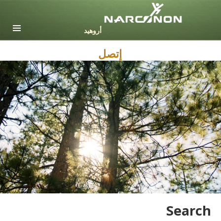
English
Dansk
Deutsch
إتصل
Ελληνικά (Greek)
Español
Français
Hebrew
Magyar
Italiano
日本語 (Japanese)
Nederlands
Norsk
Portuguès
Русский (Russian)
Svenska
Search
繁體中文 (Chinese)