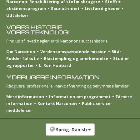
Narconon: Rehabilitering af stofmisbrugere
Stoffrit
abstinensprogram
Saunatrinnet
Livsfærdigheder
Udtalelser
VORES HISTORIE
VORES TEKNOLOGI
Find ud af, hvad nøglen er til Narconons succeshistorie
Om Narconon
Verdensomspændende mission
50 år:
Redder folks liv
Blåstempling og anerkendelse
Studier
og rapporter
L. Ron Hubbard
YDERLIGERE INFORMATION
Rådgivere, professionelle i narkoafvænning og bekymrede familier
Mere information
Information om programmet
Få mere
information
Kontakt Narconon
Public service-
meddelelser
Sprog:
Danish