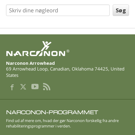
Nepalesisk
Arabisk
Ukrainsk
Kroatisk
Tyrkisk
®
Narconon Arrowhead
69 Arrowhead Loop
,
Canadian
,
Oklahoma
74425
,
United
States
NARCONON-PROGRAMMET
Find ud af mere om, hvad der gør Narconon forskellig fra andre
rehabiliteringsprogrammer i verden.