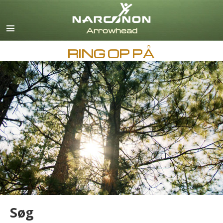
Engelsk
Dansk
Deutsch
RING OP PÅ
Græsk
Español
Français
Hebraisk
Magyar
Italiano
Japansk
Nederlands
Norsk
Português
Russisk
Svensk
Søg
Kinesisk