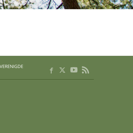
Chinees
Nepalees
Arabisch
Oekraïens
Kroatisch
Turks
VERENIGDE