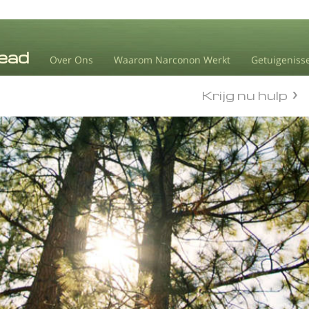
Over Ons
Waarom Narconon Werkt
Getuigeniss
Krijg nu hulp