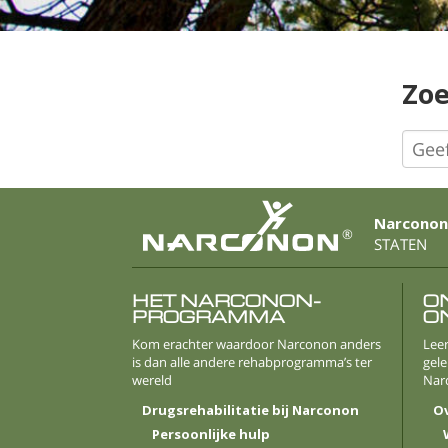
Zo
Narconon
®
STATEN
HET NARCONON-
O
PROGRAMMA
O
Kom erachter waardoor Narconon anders
Leer
is dan alle andere rehabprogramma’s ter
gele
wereld
Nar
Drugsrehabilitatie bij Narconon
O
Persoonlijke hulp