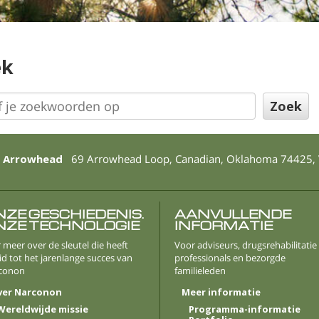
ek
 Arrowhead
69 Arrowhead Loop
,
Canadian
,
Oklahoma
74425
,
NZE GESCHIEDENIS.
AANVULLENDE
NZE TECHNOLOGIE
INFORMATIE
 meer over de sleutel die heeft
Voor adviseurs, drugsrehabilitatie
id tot het jarenlange succes van
professionals en bezorgde
conon
familieleden
ver Narconon
Meer informatie
Wereldwijde missie
Programma-informatie