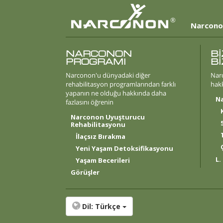
®
Narcono
NARCONON
Bİ
PROGRAMI
B
Narconon'u dünyadaki diğer
Nar
rehabilitasyon programlarından farklı
hakk
yapanın ne olduğu hakkında daha
N
fazlasını öğrenin
Narconon Uyuşturucu
Rehabilitasyonu
İlaçsız Bırakma
Yeni Yaşam Detoksifikasyonu
L.
Yaşam
Becerileri
Görüşler
Dil:
Türkçe