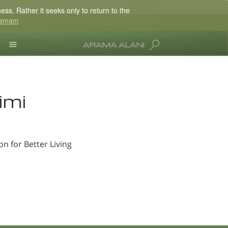
DİL
ss. Rather it seeks only to return to the
amam
English
Dansk
ARAMA ALANI
Deutsch
L. Ron Hubbard
Ελληνικά (Greek)
Español
imi
Français
Hebrew
Magyar
Italiano
n for Better Living
日本語 (Japanese)
Nederlands
Norsk
Portuguès
Русский (Russian)
Svenska