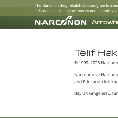
The Narconon drug rehabilitation program is a non-
individual the life, the awareness and the ability
⨯
Telif Hak
© 1999–2026
Narcono
Narconon ve Narconon 
and Education Internati
Bayrak simgeleri ... ta