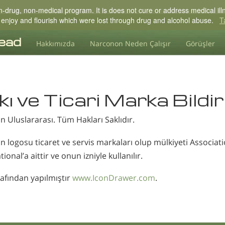
drug, non-medical program. It is does not cure or address medical illne
 to enjoy and flourish which were lost through drug and alcohol abuse.
T
Hakkımızda
Narconon Neden Çalışır
Görüşler
kı ve Ticari Marka Bildir
n Uluslararası
. Tüm Hakları Saklıdır.
logosu ticaret ve servis markaları olup mülkiyeti Associatio
onal’a aittir ve onun izniyle kullanılır.
rafından yapılmıştır
www.IconDrawer.com
.