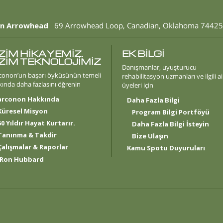
n Arrowhead
69 Arrowhead Loop
,
Canadian
,
Oklahoma
74425
ZİM HİKAYEMİZ.
EK BİLGİ
İZİM TEKNOLOJİMİZ
Danışmanlar, uyuşturucu
conon’un başarı öyküsünün temeli
rehabilitasyon uzmanları ve ilgili ai
ında daha fazlasını öğrenin
üyeleri için
arconon Hakkında
Daha Fazla Bilgi
Küresel Misyon
Program Bilgi Portföyü
50 Yıldır Hayat Kurtarır.
Daha Fazla Bilgi İsteyin
Tanınma & Takdir
Bize Ulaşın
Çalışmalar & Raporlar
Kamu Spotu Duyuruları
 Ron Hubbard