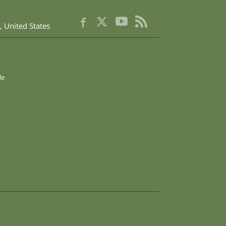
繁體中文 (Chinese)
,
United States
Nepali
Arabic
Ukrainian
Czech
le
Turkish