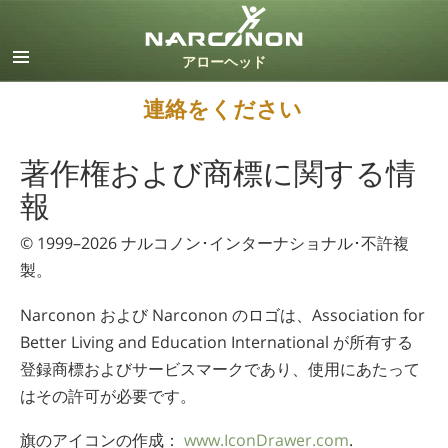
英語
デンマーク語
ドイツ語
連絡をください
ギリシャ語
スペイン語（ラテン）
著作権および商標に関する情
フランス語
報
ヘブライ語
マジャール語
© 1999–2026
ナルコノン･インターナショナル
･不許複
イタリア語
製。
日本語
オランダ語
Narconon および Narconon のロゴは、Association for
ノルウェー語
Better Living and Education International が所有する
ポルトガル語
登録商標およびサービスマークであり、使用にあたって
ロシア語
はその許可が必要です。
スウェーデン語
旗のアイコンの作成：
www.IconDrawer.com
.
中国語（繁体字）