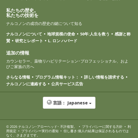
私たちの歴史。
私たちの技術を
ナルコノンの成功の歴史の鍵について知る
ナルコノンについて
地球規模の使命
50年:人生を救う
感謝と称
賛
研究とレポート
L. ロン ハバード
追加の情報
カウンセラー、薬物リハビリテーション･プロフェッショナル、およ
びご家族の方へ
さらなる情報
プログラム情報キット：
詳しい情報を請求する
ナルコノンに連絡する
公共サービス広告
言語：
Japanese
© 2026
ナルコノン･アローヘッド
･ 不許複製。
•
プライバシーに関する方針
•
利
用規定
•
プライバシー実行の通知
•
但し書き:個人の結果は保証されるものでは
なく、さまざまです。