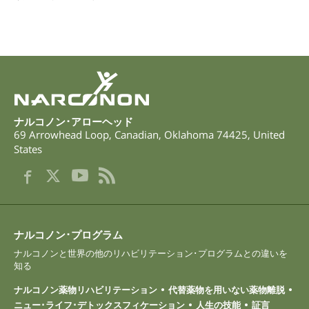
ネパール語
アラビア語
ウクライナ語
クロアチア語
トルコ語
ナルコノン･アローヘッド
69 Arrowhead Loop
,
Canadian
,
Oklahoma
74425
,
United
States
ナルコノン･プログラム
ナルコノンと世界の他のリハビリテーション･プログラムとの違いを
知る
ナルコノン薬物リハビリテーション
代替薬物を用いない薬物離脱
ニュー･ライフ･デトックスフィケーション
人生の技能
証言