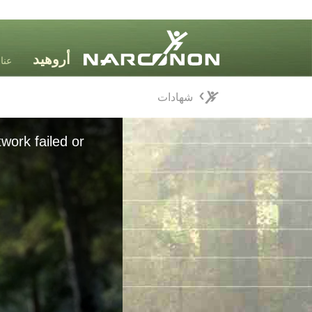
عنا
شهادات
شهادات
⨯
work failed or