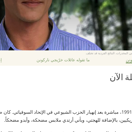
ي المخدرات، النتائج الفردية قد تختلف.
ونن
ما تقوله عائلات خرّيجي ناركونن
إع
ة الآن
أتيت للولايات المتحدة في 1991، مباشرة بعد إنهيار الحزب الشيوعي في الإتحاد السوفياتي. ك
ريكيين، بالإضافة للهجتي، وبأني أرتدي ملابس مضحكة، وأبدو مضحكاً.