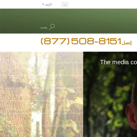
اللغة
English
Dansk
بحث
Deutsch
(877) 508-8151
Ελληνικά (Greek)
إتصل
Español
Français
The media cou
Hebrew
Magyar
Italiano
日本語 (Japanese)
Nederlands
Norsk
Portuguès
Русский (Russian)
Svenska