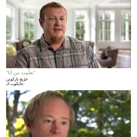
"تعلّمت من أنا"
خرّيج ناركونن
جايكوب ك.