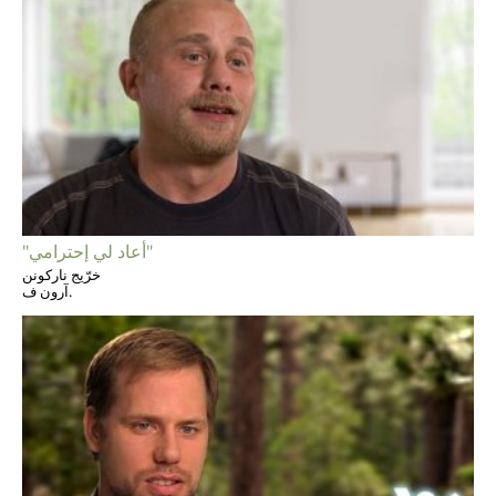
"أعاد لي إحترامي"
خرّيج ناركونن
آرون ف.