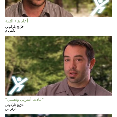
أعاد بناء الثقة
خرّيج ناركونن
ألكس م.
"عادت أسرتي ونفسي"
خرّيج ناركونن
آرثر س.