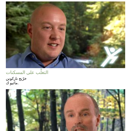
التغلُّب على المسكنات
خرّيج ناركونن
ماثيو ك.