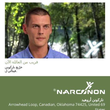
قريب من العائلة الآن
خرّيج ناركونن
فيتالي ل.
®
ناركونن أروهيد
,
Canadian
,
Oklahoma
74425
,
United
69 Arrowhead Loop
States