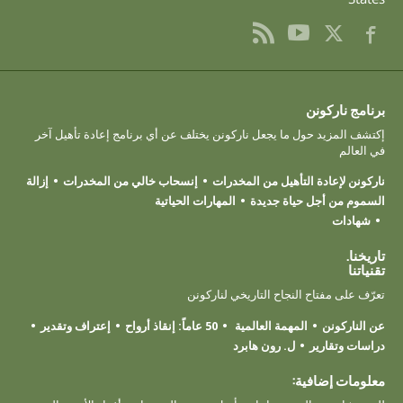
برنامج ناركونن
إكتشف المزيد حول ما يجعل ناركونن يختلف عن أي برنامج إعادة تأهيل آخر
في العالم
ناركونن لإعادة التأهيل من المخدرات
إنسحاب خالي من المخدرات
إزالة
السموم من أجل حياة جديدة
المهارات الحياتية
شهادات
تاريخنا.
تقنياتنا
تعرّف على مفتاح النجاح التاريخي لناركونن
عن الناركونن
المهمة العالمية
50 عاماً: إنقاذ أرواح
إعتراف وتقدير
دراسات وتقارير
ل. رون هابرد
معلومات إضافية: