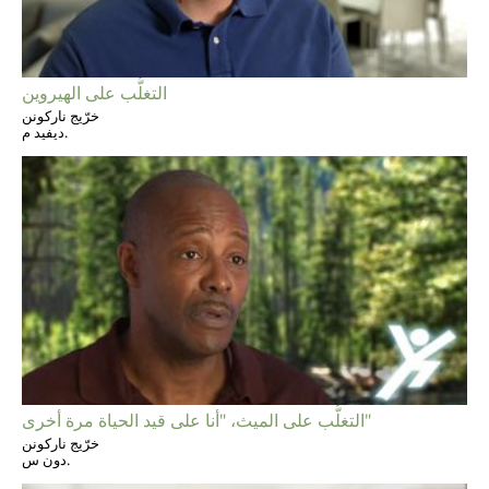
التغلُّب على الهيروين
خرّيج ناركونن
ديفيد م.
التغلُّب على الميث، "أنا على قيد الحياة مرة أخرى"
خرّيج ناركونن
دون س.