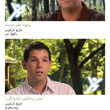
وجهة نظر جديدة
خرّيج ناركونن
راؤول س.
"بناتي وعائلتي عادوا إلي"
خرّيج ناركونن
رودريغو ي.