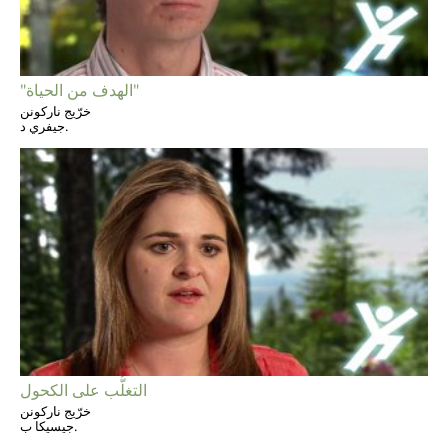
"الهدف من الحياة"
خرّيج ناركونن
جيفري د.
التغلُّب على الكحول
خرّيج ناركونن
جيسيكا ب.