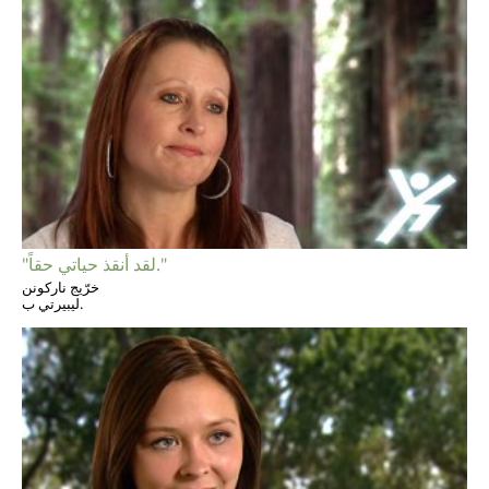
"لقد أنقذ حياتي حقاً."
خرّيج ناركونن
ليبيرتي ب.