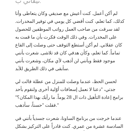
Nepali
لم أكن أعمل. كنت أعيش مع صديقي وكان يتعاطى وأنا
Arabic
كذلك، كما تعلم، كنت أقضي كل يومي في توفير المخدرات.
Ukrainian
لقد سرقت من صاحب العمل رواتب الموظفين للحصول
Czech
على المخدرات. وفي ذلك الوقت فكرت بأن ما قمت به
Turkish
كان عقلاني. لم أكن أستطع التوقف حتى وصلت إلى القاع
تماماً. كما تعلم، وكأن هدفي كان قد تلاشى. شعرت بأنني
موجود فقط وبأنني لن أذهب لأي مكان، وشعرت بأنني
سأبقى في ذلك الطريق للأبد.
لحسن الحظ، عندما وصلت للمنزل من عطلة قالت لي
جدتي، "دعنا لا نعمل إسعافات أوّلية أخرى ولنقوم بأحد
برامج إعادة التأهيل ذات ال 28 يوماً. ما رأيك بهذا المكان؟"
فقلت "حسناً، سأذهب."
عندما خرجت من برنامج الساونا، شعرت جسدياً بأنني في
السادسة عشرة من عمري. كنت قادراً على التركيز بشكل