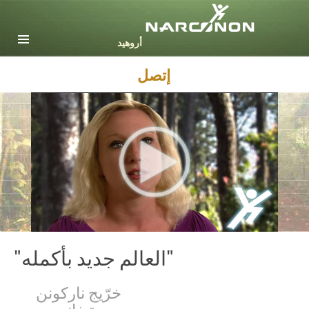
English
Dansk
Deutsch
إتصل
Ελληνικά (Greek)
Español
Français
Hebrew
Magyar
Italiano
日本語 (Japanese)
Nederlands
Norsk
Portuguès
"العالم جديد بأكمله"
Русский (Russian)
خرّيج ناركونن
Svenska
تيفاني ب.
繁體中文 (Chinese)