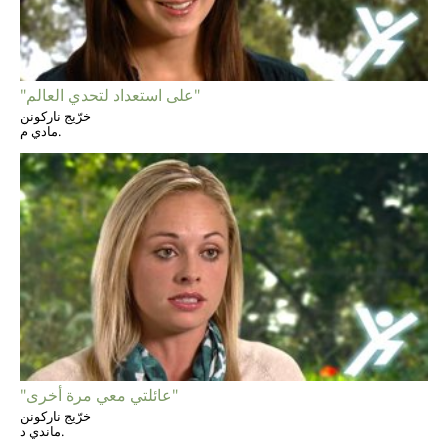
"على استعداد لتحدي العالم"
خرّيج ناركونن
مادي م.
"عائلتي معي مرة أخرى"
خرّيج ناركونن
ماندي د.