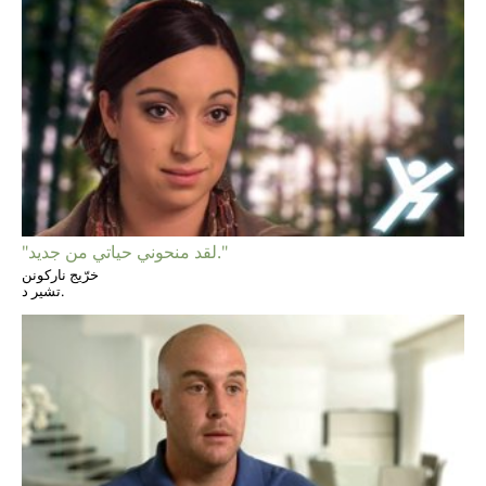
"لقد منحوني حياتي من جديد."
خرّيج ناركونن
تشير د.