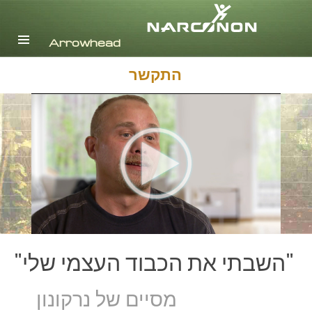
אנגלית
דנית
הולנדית
התקשר
Ελληνικά (יוונית)
ספרדית, אמריקה הלטינית
צרפתית
עברית
מגיארית
איטלקית
日本語(יפנית)
הולנדית
נורווגית
פורטוגזית
"השבתי את הכבוד העצמי שלי"
רוסית
שוודית
מסיים של נרקונון
繁體中文 (סינית)