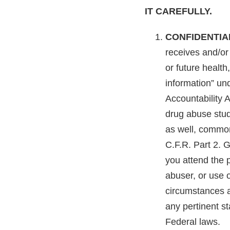
רוסית
IT CAREFULLY.
שוודית
繁體中文 (סינית)
CONFIDENTIA
נפאלית
receives and/or 
ערבית
or future health
אוקראינית
information” un
קרואטית
Accountability 
טורקית
drug abuse stud
as well, common
Arrowhead may not say to a person outside the program that
you attend the 
abuser, or use o
circumstances a
any pertinent st
Federal laws.