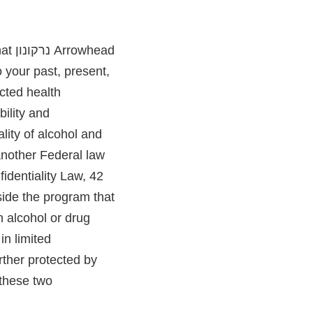
 that
o your past, present,
ected health
ility and
lity of alcohol and
another Federal law
identiality Law, 42
n alcohol or drug
in limited
rther protected by
 these two