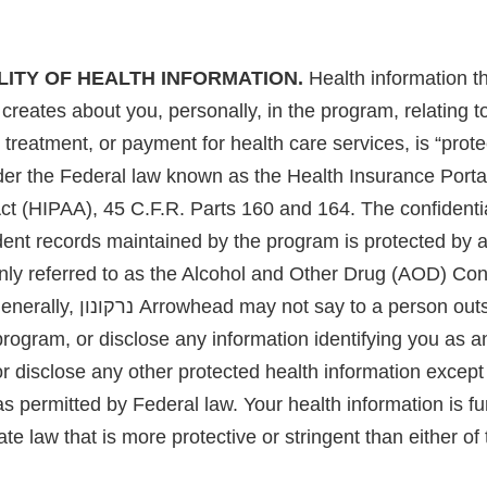
Health information נרקונון Arrowhead
LITY OF HEALTH INFORMATION.
creates about you, personally, in the program, relating t
, treatment, or payment for health care services, is “prot
der the Federal law known as the Health Insurance Portab
Act (HIPAA), 45 C.F.R. Parts 160 and 164. The confidentia
ent records maintained by the program is protected by 
ly referred to as the Alcohol and Other Drug (AOD) Conf
C.F.R. Part 2. Generally, נרקונון 
program, or disclose any information identifying you as a
r disclose any other protected health information except 
s permitted by Federal law. Your health information is fu
ate law that is more protective or stringent than either of