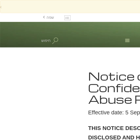
×
שפה
אנגלית
דנית
חיפוש
הולנדית
Ελληνικά (יוונית)
ספרדית, אמריקה הלטינית
Notice 
צרפתית
עברית
Confide
מגיארית
Abuse 
איטלקית
日本語(יפנית)
Effective date: 5 S
הולנדית
נורווגית
THIS NOTICE DES
פורטוגזית
DISCLOSED AND H