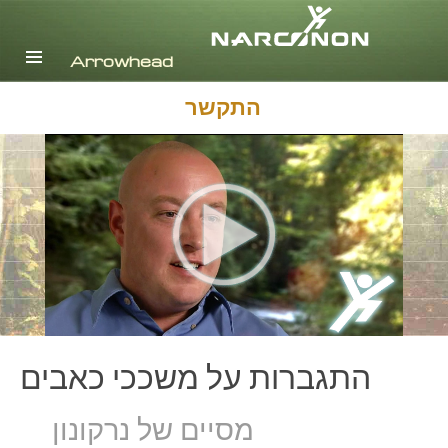
אנגלית
דנית
הולנדית
התקשר
Ελληνικά (יוונית)
ספרדית, אמריקה הלטינית
צרפתית
עברית
מגיארית
איטלקית
日本語(יפנית)
הולנדית
נורווגית
פורטוגזית
התגברות על משככי כאבים
רוסית
שוודית
מסיים של נרקונון
繁體中文 (סינית)