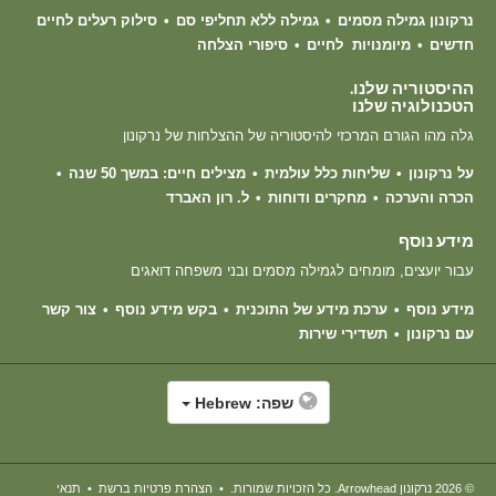
נרקונון גמילה מסמים
גמילה ללא תחליפי סם
סילוק רעלים לחיים
חדשים
מיומנויות לחיים
סיפורי הצלחה
ההיסטוריה שלנו.
הטכנולוגיה שלנו
גלה מהו הגורם המרכזי להיסטוריה של ההצלחות של נרקונון
על נרקונון
שליחות כלל עולמית
מצילים חיים: במשך 50 שנה
הכרה והערכה
מחקרים ודוחות
ל. רון האברד
מידע נוסף
עבור יועצים, מומחים לגמילה מסמים ובני משפחה דואגים
מידע נוסף
ערכת מידע של התוכנית
בקש מידע נוסף
צור קשר
עם נרקונון
תשדירי שירות
שפה:
Hebrew
© 2026
נרקונון Arrowhead
. כל הזכויות שמורות.
•
הצהרת פרטיות ברשת
•
תנאי