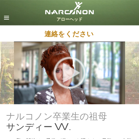
英語
デンマーク語
ドイツ語
連絡をください
ギリシャ語
スペイン語（ラテン）
フランス語
ヘブライ語
マジャール語
イタリア語
日本語
オランダ語
ノルウェー語
ポルトガル語
ナルコノン卒業生の祖母
ロシア語
サンディー W.
スウェーデン語
中国語（繁体字）