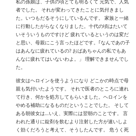
私の孫娘は、子供の頃とても明るくて 元気で、人気
ネパール語
者でした。 それが変わってきたことに気付きまし
アラビア語
た。いつもだるそうにしているんです。 家族と一緒
ウクライナ語
に行動したがらなくなりました。十代の頃はたいて
クロアチア語
いそういうものですけど 疲れているというのは変だ
トルコ語
と思い、母親にこう言ったほどです。｢なんであの子
はあんなに疲れているの? おばあちゃんの私でもあ
んなに疲れてはいないわよ。」 理解できませんでし
た。
彼女はヘロインを使うようになり どこかの時点で母
親も気付いたようです。 それで医者のところに連れ
て行き、何かを処方してもらいました。ヘロインを
やめる補助になるものだということでした。 そして
ある朝彼女は…いえ、実際には翌朝のことです。 言
われた通りに錠剤を飲むより注射した方が速いしよ
く効くだろうと考えて、そうしたんです。 危うく死