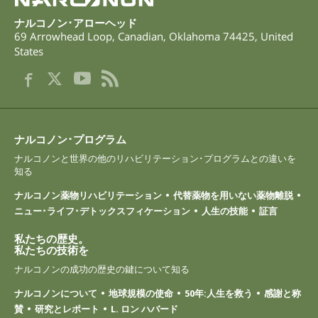
ナルコノン･アローヘッド
69 Arrowhead Loop
,
Canadian
,
Oklahoma
74425
,
United
States
ナルコノン･プログラム
ナルコノンと世界の他のリハビリテーション･プログラムとの違いを
知る
ナルコノン薬物リハビリテーション
代替薬物を用いない薬物離脱
ニュー･ライフ･デトックスフィケーション
人生の技能
証言
私たちの歴史。
私たちの技術を
ナルコノンの成功の歴史の鍵について知る
ナルコノンについて
地球規模の使命
50年:人生を救う
感謝と称
賛
研究とレポート
L. ロン ハバード