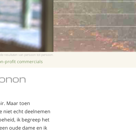
Chinees
Nepalees
Arabisch
Oekraïens
Kroatisch
Turks
 de resultaten van persoon tot persoon.
n-profit commercials
conon
air. Maar toen
de niet echt deelnemen
oeheid, ik begreep het
 een oude dame en ik