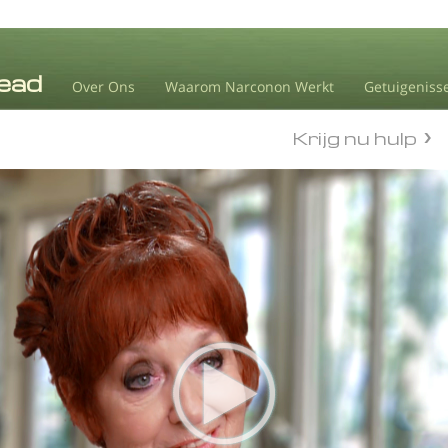
Over Ons
Waarom Narconon Werkt
Getuigeniss
Krijg nu hulp