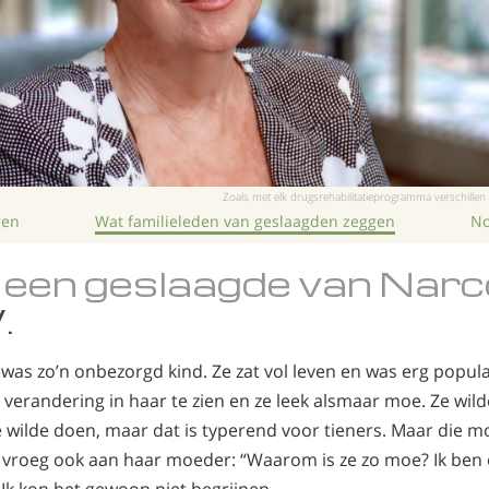
Zoals met elk drugsrehabilitatieprogramma verschillen
gen
Wat familieleden van geslaagden zeggen
No
een geslaagde van Nar
.
 was zo’n onbezorgd kind. Ze zat vol leven en was erg popul
erandering in haar te zien en ze leek alsmaar moe. Ze wil
e wilde doen, maar dat is typerend voor tieners. Maar die m
k vroeg ook aan haar moeder: “Waarom is ze zo moe? Ik ben