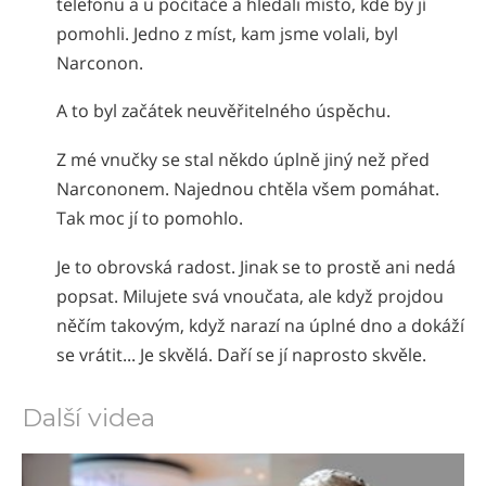
telefonu a u počítače a hledali místo, kde by jí
pomohli. Jedno z míst, kam jsme volali, byl
Narconon.
A to byl začátek neuvěřitelného úspěchu.
Z mé vnučky se stal někdo úplně jiný než před
Narcononem. Najednou chtěla všem pomáhat.
Tak moc jí to pomohlo.
Je to obrovská radost. Jinak se to prostě ani nedá
popsat. Milujete svá vnoučata, ale když projdou
něčím takovým, když narazí na úplné dno a dokáží
se vrátit... Je skvělá. Daří se jí naprosto skvěle.
Další videa