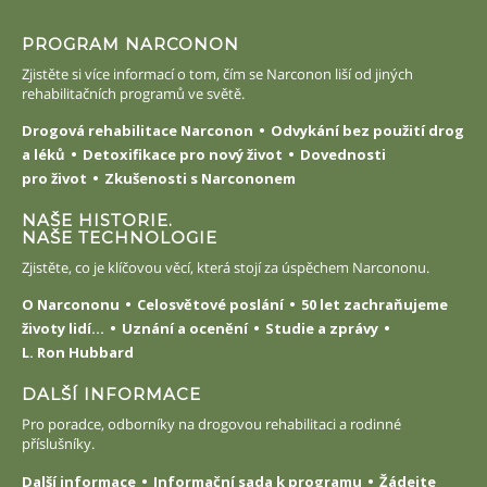
PROGRAM NARCONON
Zjistěte si více informací o tom, čím se Narconon liší od jiných
rehabilitačních programů ve světě.
Drogová rehabilitace Narconon
Odvykání bez použití drog
a léků
Detoxifikace pro nový život
Dovednosti
pro život
Zkušenosti s Narcononem
NAŠE HISTORIE.
NAŠE TECHNOLOGIE
Zjistěte, co je klíčovou věcí, která stojí za úspěchem Narcononu.
O Narcononu
Celosvětové poslání
50 let zachraňujeme
životy lidí...
Uznání a ocenění
Studie a zprávy
L. Ron Hubbard
DALŠÍ INFORMACE
Pro poradce, odborníky na drogovou rehabilitaci a rodinné
příslušníky.
Další informace
Informační sada k programu
Žádejte