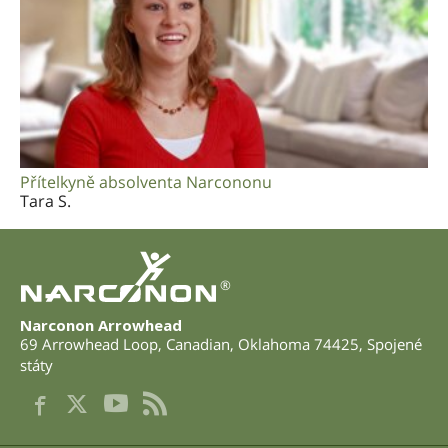
Přítelkyně absolventa Narcononu
Tara S.
®
Narconon Arrowhead
69 Arrowhead Loop
,
Canadian
,
Oklahoma
74425
,
Spojené
státy