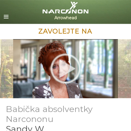
English
Dansk
Deutsch
ZAVOLEJTE NA
Ελληνικά (Greek)
Español
Français
Hebrew
Magyar
Italiano
日本語 (Japanese)
Nederlands
Norsk
Portuguès
Babička absolventky
Русский (Russian)
Narcononu
Svenska
Sandy W.
繁體中文 (Chinese)