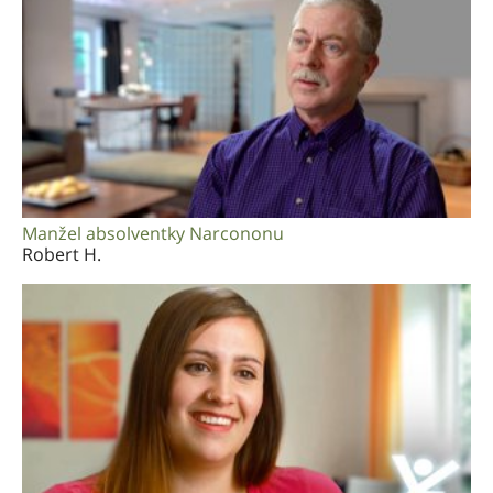
Manžel absolventky Narcononu
Robert H.