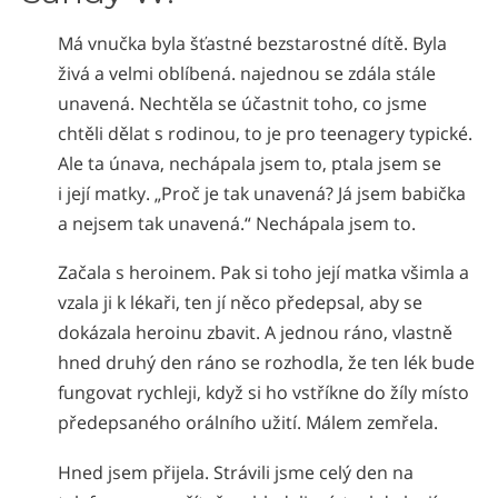
Nepali
Má vnučka byla šťastné bezstarostné dítě. Byla
Arabic
živá a velmi oblíbená. najednou se zdála stále
Ukrainian
unavená. Nechtěla se účastnit toho, co jsme
Čeština
chtěli dělat s rodinou, to je pro teenagery typické.
Turkish
Ale ta únava, nechápala jsem to, ptala jsem se
i její matky. „Proč je tak unavená? Já jsem babička
a nejsem tak unavená.“ Nechápala jsem to.
Začala s heroinem. Pak si toho její matka všimla a
vzala ji k lékaři, ten jí něco předepsal, aby se
dokázala heroinu zbavit. A jednou ráno, vlastně
hned druhý den ráno se rozhodla, že ten lék bude
fungovat rychleji, když si ho vstříkne do žíly místo
předepsaného orálního užití. Málem zemřela.
Hned jsem přijela. Strávili jsme celý den na