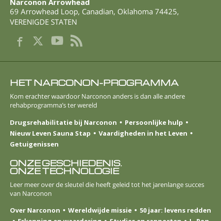
Narconon Arrowhead
69 Arrowhead Loop
,
Canadian
,
Oklahoma
74425
,
VERENIGDE STATEN
HET NARCONON-PROGRAMMA
Kom erachter waardoor Narconon anders is dan alle andere
rehabprogramma’s ter wereld
Drugsrehabilitatie bij Narconon
Persoonlijke hulp
Nieuw Leven Sauna Stap
Vaardigheden in het Leven
Getuigenissen
ONZE GESCHIEDENIS.
ONZE TECHNOLOGIE
Leer meer over de sleutel die heeft geleid tot het jarenlange succes
van Narconon
Over Narconon
Wereldwijde missie
50 jaar: levens redden
Erkenning en waardering
Studies en rapporten
L. Ron