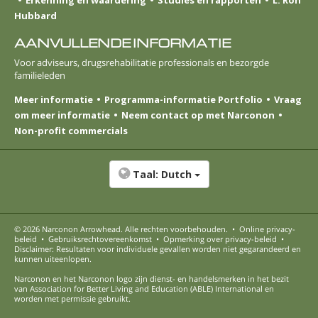
Hubbard
AANVULLENDE INFORMATIE
Voor adviseurs, drugsrehabilitatie professionals en bezorgde
familieleden
Meer informatie
Programma-informatie Portfolio
Vraag
om meer informatie
Neem contact op met Narconon
Non-profit commercials
Taal:
Dutch
© 2026
Narconon Arrowhead
. Alle rechten voorbehouden.
•
Online privacy-
beleid
•
Gebruiksrechtovereenkomst
•
Opmerking over privacy-beleid
•
Disclaimer: Resultaten voor individuele gevallen worden niet gegarandeerd en
kunnen uiteenlopen.
Narconon en het Narconon logo zijn dienst- en handelsmerken in het bezit
van Association for Better Living and Education (ABLE) International en
worden met permissie gebruikt.