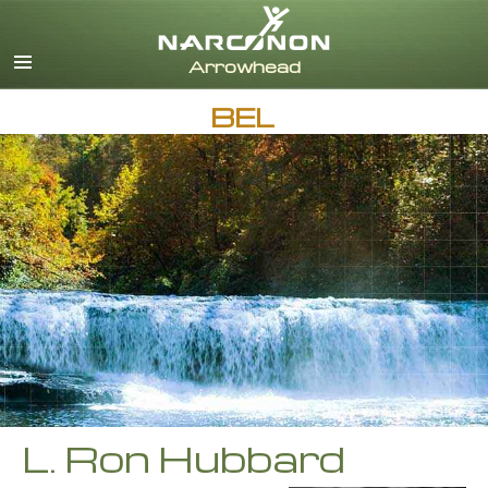
Engels
Deens
Duits
BEL
Grieks
Español
Frans
Hebreeuws
Magyar
Italiaanse
Japans
Nederlands
Noors
Portugues
Russisch
L. Ron Hubbard
Zweeds
Chinees