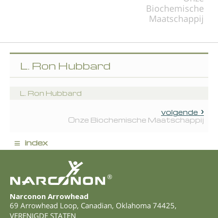
Biochemische
Maatschappij
L. Ron Hubbard
L. Ron Hubbard
volgende
Onze Biochemische Maatschappij
≡
index
®
Narconon Arrowhead
69 Arrowhead Loop
,
Canadian
,
Oklahoma
74425
,
VERENIGDE STATEN