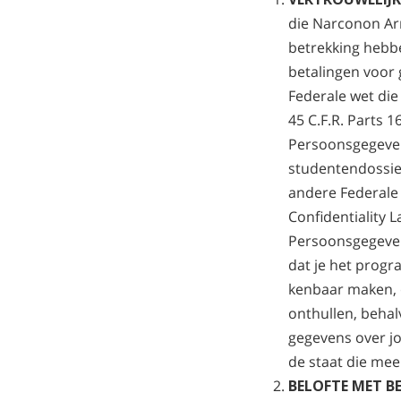
die Narconon Arr
betrekking hebbe
betalingen voor
Federale wet die
45 C.F.R. Parts 
Persoonsgegeven
studentendossie
andere Federale
Confidentiality L
Persoonsgegeve
dat je het progr
kenbaar maken, 
onthullen, behal
gegevens over jo
de staat die mee
BELOFTE MET B