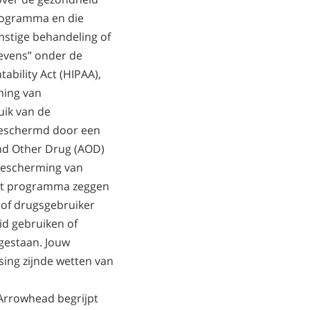
Chinees
programma en die
Nepalees
mstige behandeling of
evens” onder de
Arabisch
ability Act (HIPAA),
Oekraïens
ming van
Kroatisch
uik van de
Turks
beschermd door een
and Other Drug (AOD)
t Bescherming van
et programma zeggen
- of drugsgebruiker
d gebruiken of
egestaan. Jouw
ing zijnde wetten van
rrowhead begrijpt