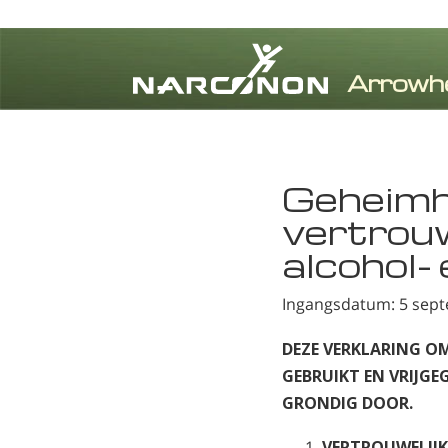
⨯
Geheimh
vertrouw
alcohol-
Ingangsdatum: 5 sep
DEZE VERKLARING O
GEBRUIKT EN VRIJGE
GRONDIG DOOR.
VERTROUWELIJK