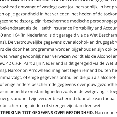
owhead ontvangt of vastlegt over jou persoonlijk, in het 
n op je gezondheid in het verleden, het heden of de toeko
 gezondheidszorg, zijn “beschermde medische persoonsgeg
 bekendstaat als de Health Insurance Portability and Account
160 and 164 [In Nederland is dit geregeld via de Wet Bescher
s]. De vertrouwelijke gegevens over alcohol- en drugsgebr
rs die door het programma worden bijgehouden zijn ook 
 wet, waar gewoonlijk naar verwezen wordt als de Alcohol 
aw, 42 C.F.R. Part 2 [In Nederland is dit geregeld via de We
ns]. Narconon Arrowhead mag niet tegen iemand buiten h
amma volgt, of enige gegevens onthullen die jou als alcohol
of enige andere beschermde gegevens over jouw gezondhei
ve in beperkte omstandigheden zoals in de wetgeving is to
uw gezondheid zijn verder beschermd door alle van toepass
r bescherming bieden of strenger zijn dan deze wet.
ETREKKING TOT GEGEVENS OVER GEZONDHEID.
Narconon A