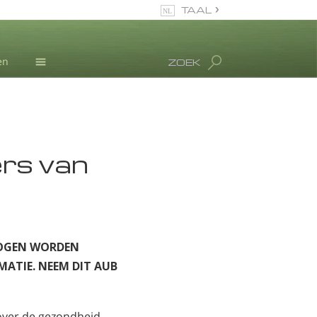
TAAL
Engels
Deens
en
ZOEK
Duits
L. Ron Hubbard
Grieks
Español
Frans
ers van
Hebreeuws
Magyar
Italiaanse
Japans
Nederlands
MOGEN WORDEN
Noors
MATIE. NEEM DIT AUB
Portugues
Russisch
Zweeds
ver de gezondheid