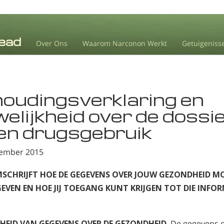
Over Ons
Waarom Narconon Werkt
Getuigeniss
oudingsverklaring en
elijkheid over de dossi
 en drugsgebruik
tember 2015
MSCHRIJFT HOE DE GEGEVENS OVER JOUW GEZONDHEID 
GEVEN EN HOE JIJ TOEGANG KUNT KRIJGEN TOT DIE INFOR
HEID VAN GEGEVENS OVER DE GEZONDHEID.
De gegevens o