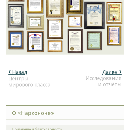
Назад
Далее
Исследования
Центры
и отчёты
мирового класса
О «Наркононе»
Признание и благодарности