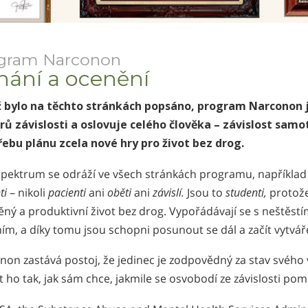
gram Narconon
nání a ocenění
iž bylo na těchto stránkách popsáno, program Narconon 
rů závislosti a oslovuje celého člověka – závislost samot
řebu plánu zcela nové hry pro život bez drog.
spektrum se odráží ve všech stránkách programu, napříkla
ti
– nikoli
pacienti
ani
oběti
ani
závislí.
Jsou to
studenti,
protože 
ný a produktivní život bez drog. Vypořádávají se s neštěstí
ím, a díky tomu jsou schopni posunout se dál a začít vytváře
non zastává postoj, že jedinec je zodpovědný za stav svého
t ho tak, jak sám chce, jakmile se osvobodí ze závislosti 