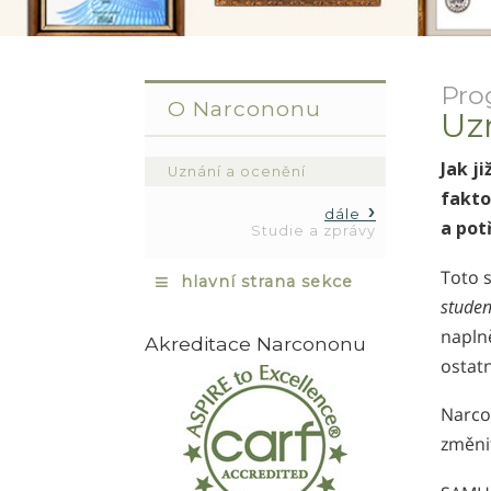
Pro
O Narcononu
Uz
Jak j
Uznání a ocenění
fakto
dále
a pot
Studie a zprávy
Toto 
≡
hlavní strana sekce
studen
naplně
Akreditace Narcononu
ostatn
Narco
změni