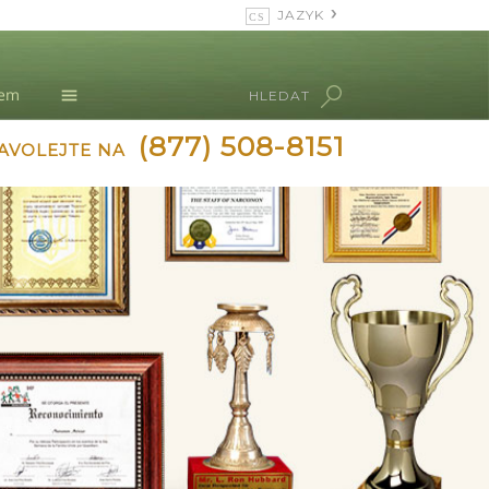
JAZYK
English
Dansk
nem
HLEDAT
Deutsch
L. Ron Hubbard
(877) 508-8151
Ελληνικά (Greek)
AVOLEJTE NA
Español
Français
Hebrew
Magyar
Italiano
日本語 (Japanese)
Nederlands
Norsk
Portuguès
Русский (Russian)
Svenska