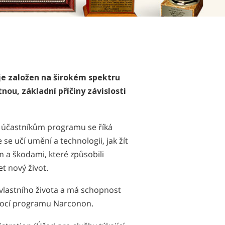
繁體中文 (Chinese)
Nepali
Arabic
Ukrainian
Čeština
je založen na širokém spektru
Turkish
nou, základní příčiny závislosti
d účastníkům programu se říká
se učí umění a technologii, jak žít
m a škodami, které způsobili
t nový život.
 vlastního života a má schopnost
pomocí programu Narconon.