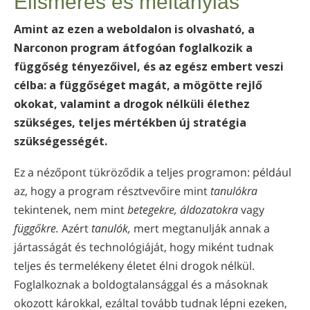
Elismerés és méltánylás
nepáli
Amint az ezen a weboldalon is olvasható, a
arab
Narconon program átfogóan foglalkozik a
ukrán
függőség tényezőivel, és az egész embert veszi
horvát
célba: a függőséget magát, a mögötte rejlő
török
okokat, valamint a drogok nélküli élethez
szükséges, teljes mértékben új stratégia
szükségességét.
Ez a nézőpont tükröződik a teljes programon: például
az, hogy a program résztvevőire mint
tanulókra
tekintenek, nem mint
betegekre,
áldozatokra
vagy
függőkre.
Azért
tanulók,
mert megtanulják annak a
jártasságát és technológiáját, hogy miként tudnak
teljes és termelékeny életet élni drogok nélkül.
Foglalkoznak a boldogtalansággal és a másoknak
okozott károkkal, ezáltal tovább tudnak lépni ezeken,