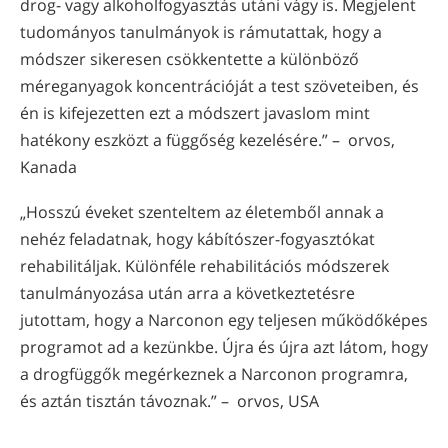
drog- vagy alkoholfogyasztás utáni vágy is. Megjelent
tudományos tanulmányok is rámutattak, hogy a
módszer sikeresen csökkentette a különböző
méreganyagok koncentrációját a test szöveteiben, és
én is kifejezetten ezt a módszert javaslom mint
hatékony eszközt a függőség kezelésére.” – orvos,
Kanada
„Hosszú éveket szenteltem az életemből annak a
nehéz feladatnak, hogy kábítószer-fogyasztókat
rehabilitáljak. Különféle rehabilitációs módszerek
tanulmányozása után arra a következtetésre
jutottam, hogy a Narconon egy teljesen működőképes
programot ad a kezünkbe. Újra és újra azt látom, hogy
a drog­függők megérkeznek a Narconon programra,
és aztán tisztán távoznak.” – orvos, USA