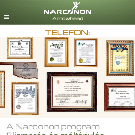
English
Dansk
Deutsch
TELEFON:
görög
español
francia
héber
magyar
olasz
japán
Nederlands
norvég
Português
orosz
A Narconon program
svéd
kínai