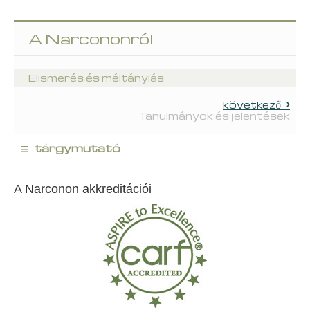
A Narcononról
Elismerés és méltánylás
következő
Tanulmányok és jelentések
≡
tárgymutató
A Narconon akkreditációi