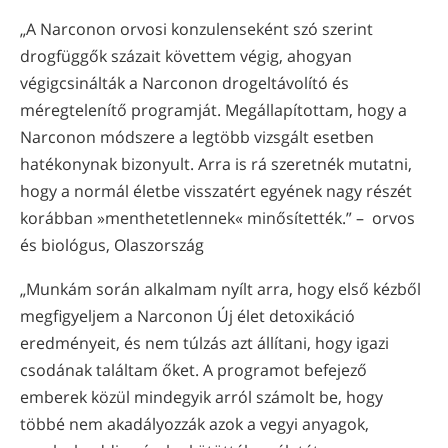
„A Narconon orvosi konzulenseként szó szerint
drogfüggők százait követtem végig, ahogyan
végigcsinálták a Narconon drogeltávolító és
méregtelenítő programját. Megállapítottam, hogy a
Narconon módszere a legtöbb vizsgált esetben
hatékonynak bizonyult. Arra is rá szeretnék mutatni,
hogy a normál életbe visszatért egyének nagy részét
korábban »menthetetlennek« minősítették.” – orvos
és biológus, Olaszország
„Munkám során alkalmam nyílt arra, hogy első kézből
megfigyeljem a Narconon Új élet detoxikáció
eredményeit, és nem túlzás azt állítani, hogy igazi
csodának találtam őket. A programot befejező
emberek közül mindegyik arról számolt be, hogy
többé nem akadályozzák azok a vegyi anyagok,