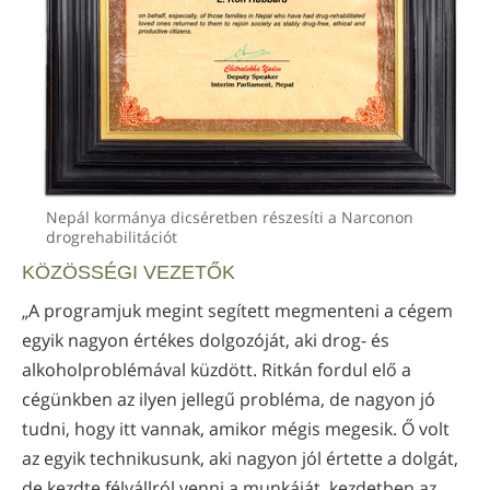
Nepál kormánya dicséretben részesíti a Narconon
drogrehabilitációt
KÖZÖSSÉGI VEZETŐK
„A programjuk megint segített megmenteni a cégem
egyik nagyon értékes dolgozóját, aki drog- és
alkoholproblémával küzdött. Ritkán fordul elő a
cégünkben az ilyen jellegű probléma, de nagyon jó
tudni, hogy itt vannak, amikor mégis megesik. Ő volt
az egyik technikusunk, aki nagyon jól értette a dolgát,
de kezdte félvállról venni a munkáját, kezdetben az