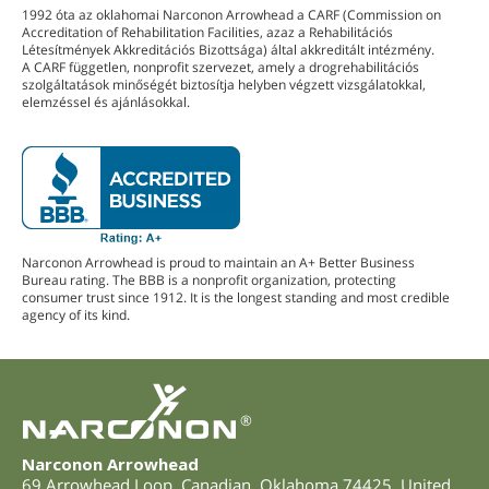
1992 óta az oklahomai Narconon Arrowhead a CARF (Commission on
Accreditation of Rehabilitation Facilities, azaz a Rehabilitációs
Létesítmények Akkreditációs Bizottsága) által akkreditált intézmény.
A CARF független, nonprofit szervezet, amely a drogrehabilitációs
szolgáltatások minőségét biztosítja helyben végzett vizsgálatokkal,
elemzéssel és ajánlásokkal.
Narconon Arrowhead is proud to maintain an A+ Better Business
Bureau rating. The BBB is a nonprofit organization, protecting
consumer trust since 1912. It is the longest standing and most credible
agency of its kind.
®
Narconon Arrowhead
69 Arrowhead Loop
,
Canadian
,
Oklahoma
74425
,
United