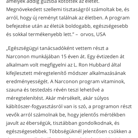
amelyek addig gúzsba kötötték az életét.
Megnövekedett szellemi tisztaságról számoltak be, és
arról, hogy új reményt találnak az életben. A program
befejezése után az életük boldogabb, egészségesebb
és sokkal termékenyebb lett.” – orvos, USA
„Egészségügyi tanácsadóként vettem részt a
Narconon munkájában 15 éven át. Egy évtizeden át
alkalmam volt megfigyelni az L. Ron Hubbard által
kifejlesztett méregtelenítő módszer alkalmazásának
eredményességét. A Narconon program vitaminok,
szauna és testedzés révén teszi lehetővé a
méregtelenítést. Akár mérsékelt, akár súlyos
kábítószer-fogyasztásról van is szó, a programon részt
vevők arról számolnak be, hogy jelentős mértékben
javult az éberségük, tisztábban gondolkodnak, és
egészségesebbek. Többségüknél jelentősen csökken a