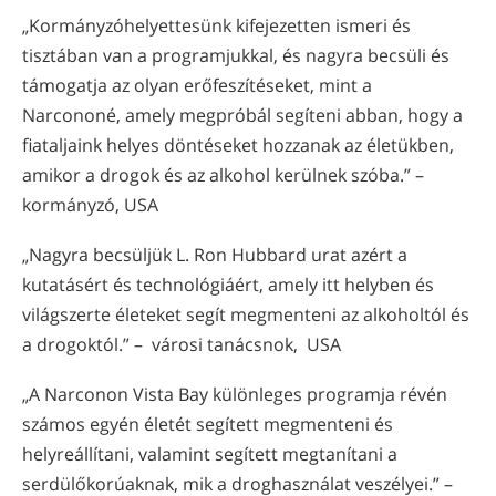
„Kormányzóhelyettesünk kifejezetten ismeri és
tisztában van a programjukkal, és nagyra becsüli és
támogatja az olyan erőfeszítéseket, mint a
Narcononé, amely megpróbál segíteni abban, hogy a
fiataljaink helyes döntéseket hozzanak az életükben,
amikor a drogok és az alkohol kerülnek szóba.” –
kormányzó, USA
„Nagyra becsüljük L. Ron Hubbard urat azért a
kutatásért és technológiáért, amely itt helyben és
világszerte életeket segít megmenteni az alkoholtól és
a drogoktól.” – városi tanácsnok, USA
„A Narconon Vista Bay különleges programja révén
számos egyén életét segített megmenteni és
helyreállítani, valamint segített megtanítani a
serdülőkorúaknak, mik a droghasználat veszélyei.” –