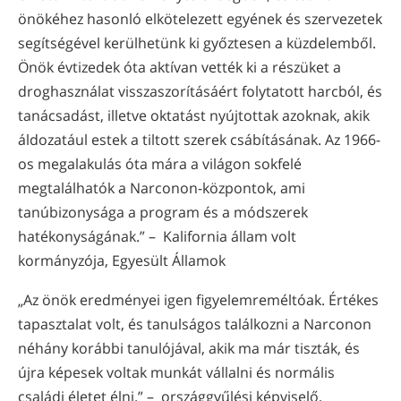
önökéhez hasonló elkötelezett egyének és szervezetek
segítségével kerülhetünk ki győztesen a küzdelemből.
Önök évtizedek óta aktívan vették ki a részüket a
droghasználat visszaszorításáért folytatott harcból, és
tanácsadást, illetve oktatást nyújtottak azoknak, akik
áldozatául estek a tiltott szerek csábításának. Az 1966-
os megalakulás óta mára a világon sokfelé
megtalálhatók a Narconon-központok, ami
tanúbizonysága a program és a módszerek
hatékonyságának.” – Kalifornia állam volt
kormányzója, Egyesült Államok
„Az önök eredményei igen figyelemreméltóak. Értékes
tapasztalat volt, és tanulságos találkozni a Narconon
néhány korábbi tanulójával, akik ma már tiszták, és
újra képesek voltak munkát vállalni és normális
családi életet élni.” – országgyűlési képviselő,