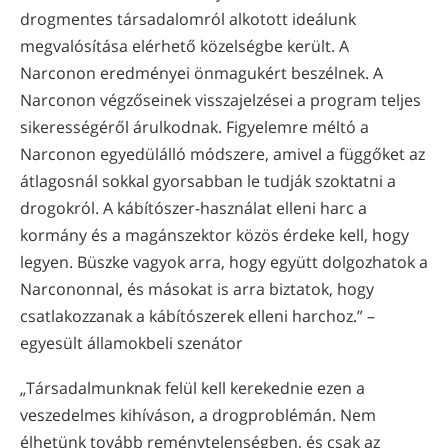
drogmentes társadalomról alkotott ideálunk
megvalósítása elérhető közelségbe került. A
Narconon eredményei önmagukért beszélnek. A
Narconon végzőseinek visszajelzései a program teljes
sikerességéről árulkodnak. Figyelemre méltó a
Narconon egyedülálló módszere, amivel a függőket az
átlagosnál sokkal gyorsabban le tudják szoktatni a
drogokról. A kábítószer-használat elleni harc a
kormány és a magánszektor közös érdeke kell, hogy
legyen. Büszke vagyok arra, hogy együtt dolgozhatok a
Narcononnal, és másokat is arra biztatok, hogy
csatlakozzanak a kábítószerek elleni harchoz.” –
egyesült államokbeli szenátor
„Társadalmunknak felül kell kerekednie ezen a
veszedelmes kihíváson, a drogproblémán. Nem
élhetünk tovább reménytelenségben, és csak az