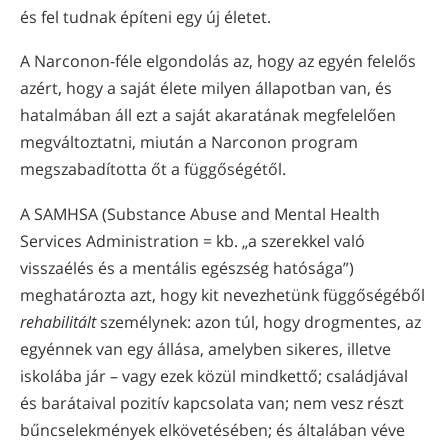
és fel tudnak építeni egy új életet.
A Narconon-féle elgondolás az, hogy az egyén felelős
azért, hogy a saját élete milyen állapotban van, és
hatalmában áll ezt a saját akaratának megfelelően
megváltoztatni, miután a Narconon program
megszabadította őt a függőségétől.
A SAMHSA (Substance Abuse and Mental Health
Services Administration = kb. „a szerekkel való
visszaélés és a mentális egészség hatósága”)
meghatározta azt, hogy kit nevezhetünk függőségéből
rehabilitált
személynek: azon túl, hogy drogmentes, az
egyénnek van egy állása, amelyben sikeres, illetve
iskolába jár – vagy ezek közül mindkettő; családjával
és barátaival pozitív kapcsolata van; nem vesz részt
bűncselekmények elkövetésében; és általában véve