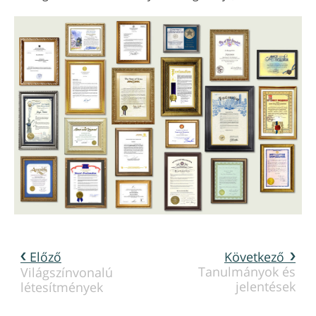
Előző
Következő
Tanulmányok és
Világszínvonalú
jelentések
létesítmények