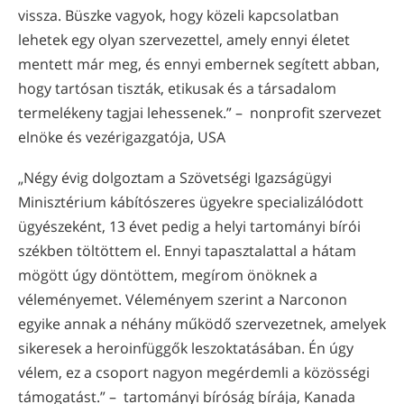
vissza. Büszke vagyok, hogy közeli kapcsolatban
lehetek egy olyan szervezettel, amely ennyi életet
mentett már meg, és ennyi embernek segített abban,
hogy tartósan tiszták, etikusak és a társadalom
termelékeny tagjai lehessenek.” – nonprofit szervezet
elnöke és vezérigazgatója, USA
„Négy évig dolgoztam a Szövetségi Igazságügyi
Minisztérium kábítószeres ügyekre specializálódott
ügyészeként, 13 évet pedig a helyi tartományi bírói
székben töltöttem el. Ennyi tapasztalattal a hátam
mögött úgy döntöttem, megírom önöknek a
véleményemet. Véleményem szerint a Narconon
egyike annak a néhány működő szervezetnek, amelyek
sikeresek a heroinfüggők leszoktatásában. Én úgy
vélem, ez a csoport nagyon megérdemli a közösségi
támogatást.” – tartományi bíróság bírája, Kanada