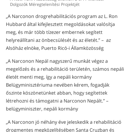
Dolgozók Méregtelenítési Projektjét
„A Narconon drogrehabilitációs program az L. Ron
Hubbard által kifejlesztett megoldásokat valósítja
meg, és már több tízezer embernek segített
helyreállítani az önbecsülését és az életét.” – az
Alsóház elnöke, Puerto Ricó-i Államközösség
„A Narconon Nepál nagyszerű munkát végez a
megelőzés és a rehabilitáció területén, számos nepáli
életét menti meg, így a nepáli kormány
Belügyminisztériuma nevében kérem, fogadják
őszinte köszönetünket abban, hogy segítettek
létrehozni és támogatni a Narconon Nepált.” –
belügyminiszter, nepáli kormány
„A Narconon jó néhány éve jeleskedik a rehabilitáció
drogmentes megközelítésében Santa Cruzban és