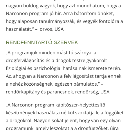
nagyon boldog vagyok, hogy azt mondhatom, hogy a
Narconon program jó hír. Arra bátorítom önöket,
hogy alaposan tanulmányozzák, és vegyék fontolóra a
használatát.” – orvos, USA
RENDFENNTARTÓ SZERVEK
„A programjuk minden mást túlszárnyal a
drogfelvilágosítás és a drogok testre gyakorolt
fiziológiai és pszichológiai hatásainak ismerete terén.
Az, ahogyan a Narconon a felvilágosítást tartja ennek
a nehéz közönségnek, egészen bámulatos.” –
rendőrkapitány és parancsnok, rendőrség, USA
„A Narconon program kábítószer-helyettesítő
készítmények használata nélkül szoktatja le a függőket
a drogokról. Nagyon sokat jelent, hogy van egy olyan
programunk, amely leszoktatja a drogfüggőket, újra