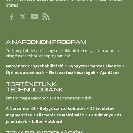
States
A NARCONON PROGRAM
Tudj meg többet arról, hogy mi különbözteti meg a Narconont a
világ összes többi rehabprogramjától
Narconon: drogrehabilitáció
Gyógyszermentes elvonás
Új élet detoxikáció
Életvezetési készségek
Ajánlások
TÖRTÉNETÜNK.
TECHNOLÓGIÁNK
Ismerd meg a Narconon sikertörténetének titkát
A Narcononról
Bolygószintű küldetés
50 év: életek
megmentése
Elismerés és méltánylás
Tanulmányok és
jelentések
L. Ron Hubbard