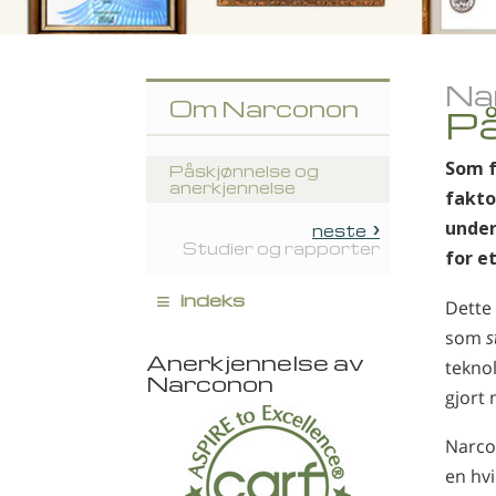
Na
Om Narconon
På
Som f
Påskjønnelse og
anerkjennelse
fakto
under
neste
Studier og rapporter
for et
≡
indeks
Dette
som
s
Anerkjennelse av
teknol
Narconon
gjort 
Narcon
en hv