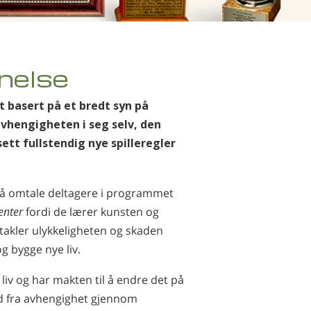
Kinesisk
Nepali
Arabisk
nelse
Ukrainsk
Kroatisk
 basert på et bredt syn på
Tyrkisk
vhengigheten i seg selv, den
tt fullstendig nye spilleregler
m å omtale deltagere i programmet
enter
fordi de lærer kunsten og
e takler ulykkeligheten og skaden
g bygge nye liv.
liv og har makten til å endre det på
dd fra avhengighet gjennom