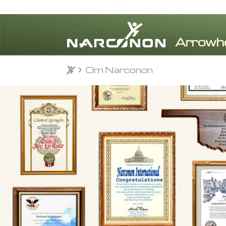
Om Narconon
Om Narconon
⨯