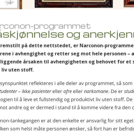
rconon-programmet
skjønnelse og anerkjen
remstilt på dette nettstedet, er Narconon-programmet
rene i avhengighet og retter seg mot hele personen – a
liggende årsaken til avhengigheten og behovet for et se
 liv uten stoff.
 synspunktet reflekteres i alle deler av programmet, så so
tudenter
– ikke
pasienter
eller
ofre
eller
narkomane
. De er
stud
ogien til å leve et fullstendig og produktivt liv uten stoff. D
mot andre og er dermed i stand til å komme videre fra den o
on-tankegangen er at den enkelte er ansvarlig for sitt eget 
ilken som helst måte personen ønsker, så fort han er befri