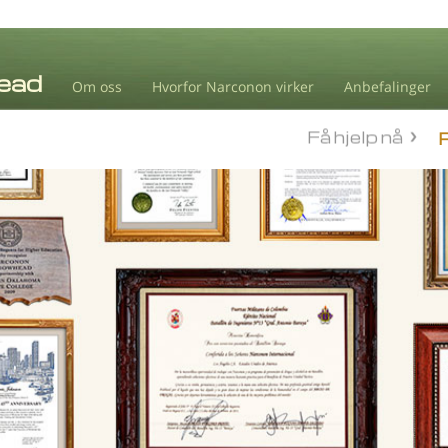
Om oss
Hvorfor Narconon virker
Anbefalinger
Få hjelp nå