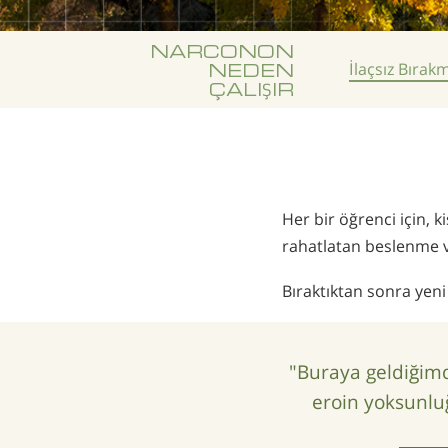
NARCONON
NEDEN
İlaçsız
Bırak
ÇALIŞIR
Her bir öğrenci için, k
rahatlatan beslenme ve
Bıraktıktan sonra yeni
"Buraya geldiğimd
eroin yoksunlu