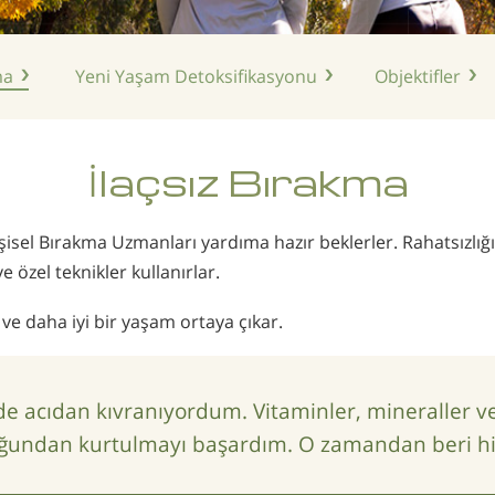
ma
Yeni Yaşam
Detoksifikasyonu
Objektifler
İlaçsız
Bırakma
işisel Bırakma Uzmanları yardıma hazır beklerler. Rahatsızlığı v
 özel teknikler kullanırlar.
 ve daha iyi bir yaşam ortaya çıkar.
e acıdan kıvranıyordum. Vitaminler, mineraller ve 
ğundan kurtulmayı başardım. O zamandan beri hiç