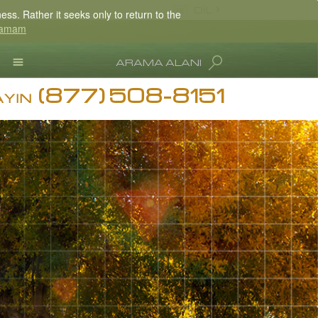
DİL
ss. Rather it seeks only to return to the
amam
English
Dansk
ARAMA ALANI
Deutsch
(877) 508-8151
L. Ron Hubbard
Ελληνικά (Greek)
AYIN
Español
Français
Hebrew
Magyar
Italiano
日本語 (Japanese)
Nederlands
Norsk
Portuguès
Русский (Russian)
Svenska