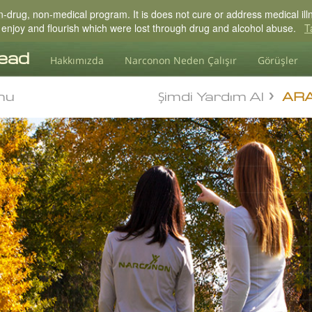
drug, non-medical program. It is does not cure or address medical illne
 to enjoy and flourish which were lost through drug and alcohol abuse.
T
Hakkımızda
Narconon Neden Çalışır
Görüşler
nu
Şimdi Yardım Al
nu
AR