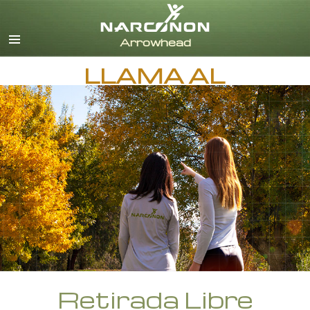
Inglés
Danés
Alemán
LLAMA AL
Griego
Español
Francés
Hebreo
Húngaro
Italiano
Japonés
Holandés
Noruego
Portugués
Ruso
Sueco
Retirada Libre
Chino