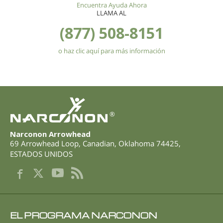
Encuentra Ayuda Ahora
LLAMA AL
(877) 508-8151
o haz clic aquí para más información
®
Narconon Arrowhead
69 Arrowhead Loop
,
Canadian
,
Oklahoma
74425
,
ESTADOS UNIDOS
EL PROGRAMA NARCONON