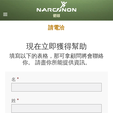
英文
丹麥文
德文
請電洽
希臘文
西班牙文（拉丁美洲）
法文
現在立即獲得幫助
希伯來文
填寫以下的表格，那可拿顧問將會聯絡
馬札兒文
你。 請盡你所能提供資訊。
義大利文
日文
荷蘭文
名
挪威文
葡萄牙文
俄文
姓
瑞典文
繁體中文