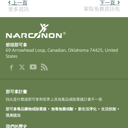
上一頁
下一頁
索取免費資訊包
更多資訊
®
箭頭那可拿
69 Arrowhead Loop
,
Canadian
,
Oklahoma
74425
,
United
States
那可拿計畫
找出是什麼讓那可拿和世界上其他毒品戒除重建計畫不一樣
那可拿毒品藥物戒除重建
無毒無藥戒斷
新生活淨化
生活技能
現身說法
我們的歷史