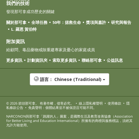
我們的技術
發現那可拿成功歷史的關鍵
關於那可拿
全球任務
50年：拯救生命
獎項與嘉許
研究與報告
L. 羅恩 賀伯特
附加資訊
給顧問、毒品藥物戒除重建專家及憂心的家庭成員
更多資訊
計劃資訊夾
索取更多資訊
聯絡那可拿
公益訊息
語言：
Chinese (Traditional)
© 2026
箭頭那可拿
。 有著作權，侵害必究。
•
線上隱私權聲明
•
使用條款
•
隱
私條款公告
•
免責聲明：個體結果並不被保證且可能不同。
NARCONON與那可拿「跳躍的人」圖案，是國際生活及教育改善協會（Association
for Better Living and Education International）所擁有的商標與服務標誌，須經其
允許方能使用。