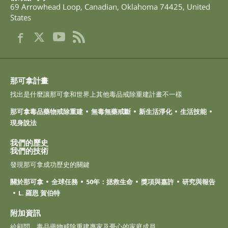
69 Arrowhead Loop
,
Canadian
,
Oklahoma
74425
,
United
States
那可拿計畫
找出是什麼讓那可拿和世界上其他毒品戒除重建計畫不一樣
那可拿毒品藥物戒除重建
無毒無藥戒斷
新生活淨化
生活技能
現身說法
我們的歷史
我們的技術
發現那可拿成功歷史的關鍵
關於那可拿
全球任務
50年：拯救生命
獎項與嘉許
研究與報告
L. 羅恩 賀伯特
附加資訊
給顧問、毒品藥物戒除重建專家及憂心的家庭成員