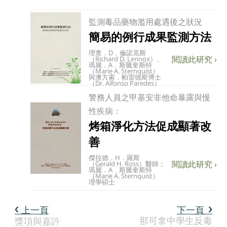
監測毒品藥物濫用處遇後之狀況
簡易的例行成果監測方法
理查．D．倫諾克斯
（Richard D. Lennox）、
瑪麗．A．斯騰奎斯特
（Marie A. Sternquist）
與澳方索．帕雷德斯博士
（Dr. Alfonso Paredes）
警務人員之甲基安非他命暴露與慢
性疾病：
烤箱淨化方法促成顯著改
善
傑拉德．H．羅斯
（Gerald H. Ross）醫師；
瑪麗．A．斯騰奎斯特
（Marie A. Sternquist）
理學碩士
上一頁
下一頁
那可拿中學生反毒
獎項與嘉許