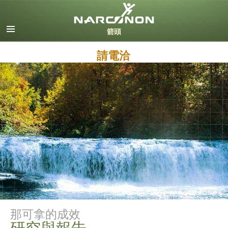
英文
丹麥文
德文
請電洽
希臘文
西班牙文（拉丁美洲）
法文
希伯來文
馬札兒文
義大利文
日文
荷蘭文
挪威文
葡萄牙文
俄文
那可拿的成效
瑞典文
研究與報告
繁體中文