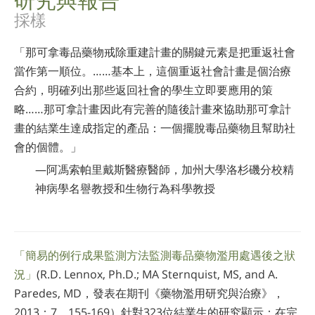
採樣
尼泊爾文
阿拉伯文
「那可拿毒品藥物戒除重建計畫的關鍵元素是把重返社會
烏克蘭文
當作第一順位。……基本上，這個重返社會計畫是個治療
克羅埃西亞文
合約，明確列出那些返回社會的學生立即要應用的策
土耳其文
略……那可拿計畫因此有完善的隨後計畫來協助那可拿計
畫的結業生達成指定的產品：一個擺脫毒品藥物且幫助社
會的個體。」
—阿馮索帕里戴斯醫療醫師，加州大學洛杉磯分校精
神病學名譽教授和生物行為科學教授
「簡易的例行成果監測方法監測毒品藥物濫用處遇後之狀
況」
(R.D. Lennox, Ph.D.; MA Sternquist, MS, and A.
Paredes, MD，發表在期刊《藥物濫用研究與治療》，
2013：7，155-169）針對323位結業生的研究顯示：在完