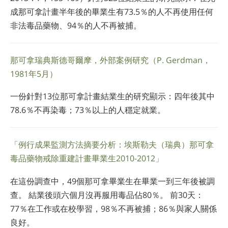
成那可拿計畫半年後的畢業生有73.5％的人不再使用任何
非法毒品藥物、94％的人不再被捕。
那可拿瑞典斯德哥爾摩，外部案例研究（P. Gerdman，
1981年5月）
一份針對13位那可拿計畫結業生的研究顯示：四年後其中
78.6％不再染毒；73％以上的人穩定就業。
「例行成果監測方法摘要分析：埃斯勒夫（瑞典）那可拿
毒品藥物戒除重建計畫畢業生2010-2012」
在這份調查中，49個那可拿畢業生在畢業一到三年後被調
查。 結業後頭六個月沒再服用毒品佔80％。 前30天：
77％在工作或在校學習，98％不再被捕；86％與家人關係
良好。