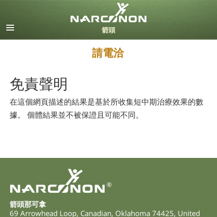
英文
丹麥文
德文
請電洽
希臘文
西班牙文（拉丁美洲）
免責聲明
法文
希伯來文
在這個網頁描述的結果是基於所收集短中期治療效果的數
馬札兒文
據。 個體結果並不被保證且可能不同。
義大利文
日文
荷蘭文
挪威文
葡萄牙文
®
俄文
瑞典文
箭頭那可拿
69 Arrowhead Loop
,
Canadian
,
Oklahoma
74425
,
United
繁體中文