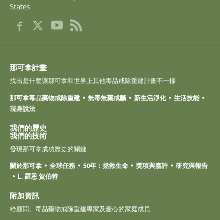
States
尼泊爾文
阿拉伯文
烏克蘭文
克羅埃西亞文
土耳其文
那可拿計畫
找出是什麼讓那可拿和世界上其他毒品戒除重建計畫不一樣
那可拿毒品藥物戒除重建
無毒無藥戒斷
新生活淨化
生活技能
現身說法
我們的歷史
我們的技術
發現那可拿成功歷史的關鍵
關於那可拿
全球任務
50年：拯救生命
獎項與嘉許
研究與報告
L. 羅恩 賀伯特
附加資訊
給顧問、毒品藥物戒除重建專家及憂心的家庭成員