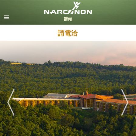
英文
丹麥文
德文
請電洽
希臘文
西班牙文（拉丁美洲）
法文
希伯來文
馬札兒文
義大利文
日文
荷蘭文
挪威文
葡萄牙文
俄文
瑞典文
繁體中文