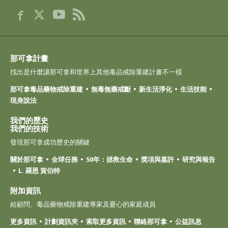
那可拿計畫
找出是什麼讓那可拿和世界上其他毒品戒除重建計畫不一樣
那可拿毒品藥物戒除重建
無毒無藥戒斷
新生活淨化
生活技能
現身說法
我們的歷史
我們的技術
發現那可拿成功歷史的關鍵
關於那可拿
全球任務
50年：拯救生命
獎項與嘉許
研究與報告
L. 羅恩 賀伯特
附加資訊
給顧問、毒品藥物戒除重建專家及憂心的家庭成員
更多資訊
計劃資訊夾
索取更多資訊
聯絡那可拿
公益訊息