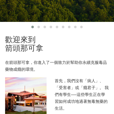
尼泊爾文
阿拉伯文
烏克蘭文
克羅埃西亞文
土耳其文
歡迎來到
箭頭那可拿
在箭頭那可拿，你進入了一個致力於幫助你永續克服毒品
藥物成癮的環境。
首先，我們沒有「病人」、
「受害者」或「癮君子」。 我
們有學生──這些學生正在學
習如何成功地過著無毒無藥的
生活。