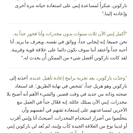
ناركونن. شكراً لمساعدة إبني على استعادة حياته مرة أخرى
وإعادته إلينا."
"أكمل إبني الآن ثلاث سنوات بدون مخدرات وأنا فخور جداً به.
نحن جميعا. إنه إيجابي جداً، وواثق في نفسه. ويعرف ما يريد. أنا
أحبه جداً وأعتقد أننا سوف نكون دائما على علاقة قوية وقريبة.
لقد كانت ناركونن أفضل شيء من الممكن أْن يحدث له."
"وجدْت ناركونن، بعد تجربة برامج إعادة تأهيل عديدة.
أخذته إلى
ناركونن وهو هزيل جداً، ’شخص في نهاية الطريق‘. قد استعاد
صحته وذاته من جديد في وقت قصير. والشيء الأهم أنه أصبح بلا
مخدرات. إبني الآن يمتلك عائلة. إنه فعّال جداً في العمل مع
الآخرين لمساعدتهم على إستعادة ثقتهم في أنفسهم وأن
يتخلّصوا من أضرار استخدام المخدرات. أصبحتُ أنا وإبني أقرب
أو لدينا نوع من العلاقة الجيدة كأب وإبنه. لم تُعد لي ناركونن إبني