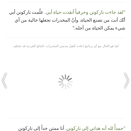
"لقد جاءت ناركونن وحرفياً أنقذت حياة أبي.
علّمت ناركونن أبي
أنّك أنت من تصنع الحياة، وأنّ المخدرات تجعلها خالية من أي
شيء يمكن الحياة من أجله."
كما هو الحال مع أي برنامج إعادة تأهيل مدمني المخدرات، النتائج الفردية قد تختلف.
"حمدأً لله أنه هداني إلى ناركونن.
أنا ممتن جداً إلى ناركونن