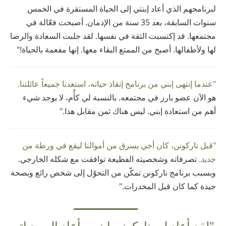
لبرنامجهم الذي أعاد إبنتي إلى الحياة المستقرة في الخمس
سنوات السابقة، بعد 35 سنة من الإدمان. أصبحت فعّالة في
مجتمعها. قد إكتسبت الثقة في نفسها. لقد جلبت السعادة والرضا
لها ولأطفالها. أصبح من الممتع البقاء معها. إنها مفعمة بالحياة!"
"عندما إنتهى إبني من برنامج إنقاذ حياته، استعدنا جميعاً عائلتنا.
هو الآن عضو بارز في مجتمعه. بالنسبة لي كأُم، لا يوجد شيء
أهم من استعادة إبني. ليس هناك ثمن مقابل هذا."
"قبل ناركونن، كان أخي يسرق من أموالنا ليقع في ورطة من
جديد.
تصرفاته وشخصيته الفظيعة توافقت مع شكله الخارجي.
وبسبب برنامج ناركونن تمكّن من التحوّل إلى شخص رائع وبصحة
جيدة كما كان قبل المخدرات."
"لقد أعاد لي ناركونن إبني وأعاد إليه حياته.