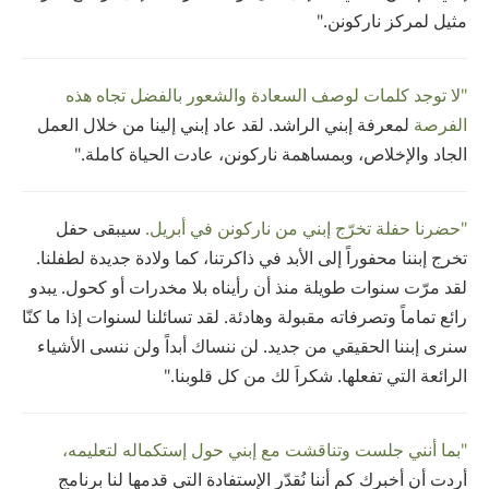
مثيل لمركز ناركونن."
"لا توجد كلمات لوصف السعادة والشعور بالفضل تجاه هذه
الفرصة
لمعرفة إبني الراشد. لقد عاد إبني إلينا من خلال العمل
الجاد والإخلاص، وبمساهمة ناركونن، عادت الحياة كاملة."
"حضرنا حفلة تخرّج إبني من ناركونن في أبريل.
سيبقى حفل
تخرج إبننا محفوراً إلى الأبد في ذاكرتنا، كما ولادة جديدة لطفلنا.
لقد مرّت سنوات طويلة منذ أن رأيناه بلا مخدرات أو كحول. يبدو
رائع تماماً وتصرفاته مقبولة وهادئة. لقد تسائلنا لسنوات إذا ما كنّا
سنرى إبننا الحقيقي من جديد. لن ننساك أبداً ولن ننسى الأشياء
الرائعة التي تفعلها. شكراَ لك من كل قلوبنا."
"بما أنني جلست وتناقشت مع إبني حول إستكماله لتعليمه،
أردت أن أخبرك كم أننا نُقدّر الإستفادة التي قدمها لنا برنامج