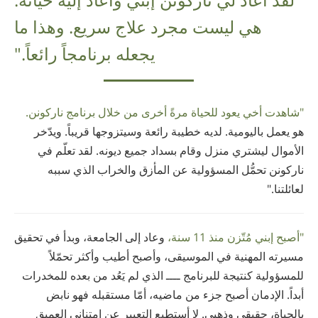
هي ليست مجرد علاج سريع. وهذا ما
يجعله برنامجاً رائعاً."
"شاهدت أخي يعود للحياة مرةً أخرى من خلال برنامج ناركونن.
هو يعمل باليومية. لديه خطيبة رائعة وسيتزوجها قريباً. ويدّخر
الأموال ليشتري منزل وقام بسداد جميع ديونه. لقد تعلّم في
ناركونن تحمُّل المسؤولية عن المأزق والخراب الذي سببه
لعائلتنا."
"أصبح إبني مُتّزن منذ 11 سنة،
وعاد إلى الجامعة، وبدأ في تحقيق
مسيرته المهنية في الموسيقى، وأصبح أطيب وأكثر تحمّلاً
للمسؤولية كنتيجة للبرنامج ــــ الذي لم يَعُد من بعده للمخدرات
أبداً. الإدمان أصبح جزء من ماضيه، أمّا مستقبله فهو نابض
بالحياة، حقيقي وذهبي. لا أستطيع التعبير عن إمتناني العميق