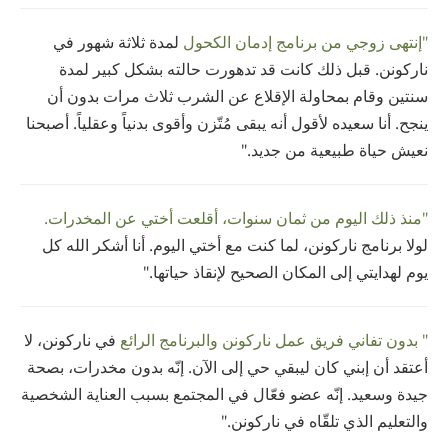
"إنتهى زوجي من برنامج إدمان الكحول
لمدة ثلاثة شهور في
ناركونن. قبل ذلك كانت قد تدهورت حالته بشكل كبير لمدة
سنتين وقام بمحاولة الإقلاع عن الشرب ثلاث مرات بدون أن
ينجح. أنا سعيده لأقول أنه يبقى مُتّزن وأقوى بدنياً وعقلياً. أصبحنا
نعيش حياة طبيعية من جديد."
"منذ ذلك اليوم من ثمان سنوات، أقلعت أختي عن المخدرات.
لولا برنامج ناركونن، لما كنت مع أختي اليوم. أنا أشكر الله كل
يوم لهدايتي إلى المكان الصحيح لإنقاذ حياتها."
" بدون تفاني فريق عمل ناركونن والبرنامج الرائع
في ناركونن، لا
أعتقد أن إبني كان ليبقي حي إلى الآن. إنّه بدون مخدرات، بصحة
جيدة وسعيد. إنّه عضو فعّال في المجتمع بسبب العناية الشخصية
والتعليم الذي تلقّاه في ناركونن."