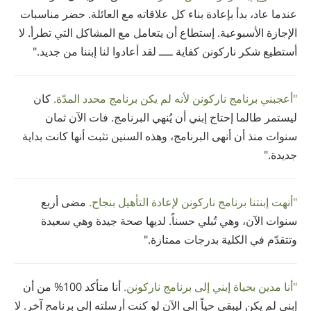
عندما عاد، بدأ بإعادة بناء كل علاقاته مع العائلة. حضر مناسبات
الإجازة الأسبوعية. إستطاع أن يتعامل مع المشاكل التي تطرأ. لا
أستطيع شكر ناركونن كفاية ــــ لقد أعادوا لنا إبننا من جديد."
"أعجبني برنامج ناركونن لأنه لم يكن برنامج محدد المدّة.
كان
ليستمر طالما إحتاج إبني أن يُنهي البرنامج. فات الآن ثمان
سنوات منذ أن أنهى البرنامج، وهذه السنين تثبت أنها كانت بداية
جديدة."
"أنهت إبنتنا برنامج ناركونن لإعادة التأهيل بنجاح.
مضى أربع
سنوات الآن، وهي تُبلي حسناً. لديها صحة جيدة وهي سعيدة
وتتقدّم في الكلية بدرجات ممتازة."
"أنا مدين بحياة إبني إلى برنامج ناركونن.
أنا متأكد 100% من أن
إبني لم يكن ليبقي حياً إلى الآن لو كنت أرسلته إلى برنامج آخر. لا