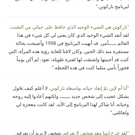
لبرنامج ناركونن."
"ناركونن هي الشيء الوحيد الذي حافظ على حياتي من التفتت.
لقد أنقذ الشيء الوحيد الذي كان يعني لي كل شيء في هذا
العالم ـــــأمي. قد أنهيت البرنامج في 1998 وأصبحت بحالة
مستقرة منذ ذلك الحين. وكان لافتا للغاية رؤية هذه المرأة، التي
كنت قد أحببتها واشتقت لها لفترة طويلة، تعود. لم أكن يوماً
فخوراً بأمي مثلما كنت في هذه اللحظة."
"أنا أم لإبن تمّ إنقاذ حياته بواسطة ناركونن.
لا أعلم كيف تحّول
بشكل عجيب إلى شخص جديد ـــــــ ولكنهم أعادوا إليه روحه
وحياته. أنا شاكر لهذا البرنامج إلى الأبد. لقد كانت معجزة لي
ولعائلتي."
"لقد خرج إبننا وهو شخص لا نعرفه،
شخص لا نريد أن نعرفه.