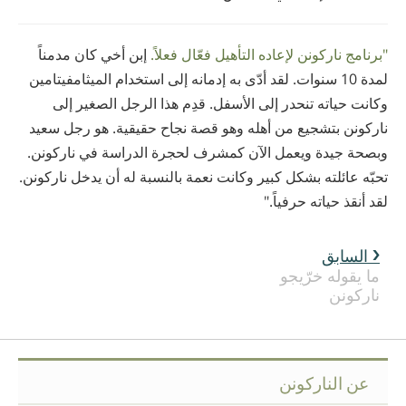
"برنامج ناركونن لإعاده التأهيل فعّال فعلاً.
إبن أخي كان مدمناً
لمدة 10 سنوات. لقد أدّى به إدمانه إلى استخدام الميثامفيتامين
وكانت حياته تنحدر إلى الأسفل. قدِم هذا الرجل الصغير إلى
ناركونن بتشجيع من أهله وهو قصة نجاح حقيقية. هو رجل سعيد
وبصحة جيدة ويعمل الآن كمشرف لحجرة الدراسة في ناركونن.
تحبّه عائلته بشكل كبير وكانت نعمة بالنسبة له أن يدخل ناركونن.
لقد أنقذ حياته حرفياً."
السابق
ما يقوله خرّيجو
ناركونن
عن الناركونن