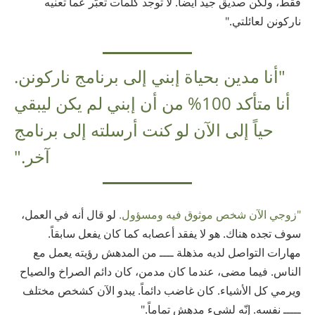
فقط، ولكن صديق جيد أيضاً. لا توجد كلمات تعبّر عما تعنيه
ناركونن لعائلتي."
"أنا مدين بحياة إبني إلى برنامج ناركونن.
أنا متأكد 100% من أن إبني لم يكن ليبقي
حياً إلى الآن لو كنت أرسلته إلى برنامج
آخر."
"زوجي الآن شخص موثوق فيه ومسؤول.
لو قال أنه في العمل،
سوف تجده هناك. هو لا يفقد أعصابه كما كان يفعل سابقاً.
مهارات التواصل لديه مذهلة ــــ من المدهش رؤيته يعمل مع
الناس. فيما مضى، عندما كان مدمن، كان دائم الصراخ والصياح
ويرمي كل الأشياء. كان غاضب دائماً. يبدو الآن كشخص مختلف
ـــــ نفسه. إنّه لشيء مدهش تماماً."