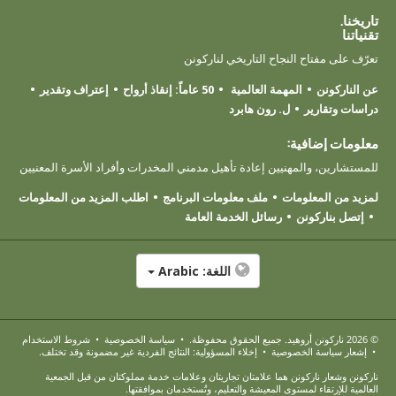
تاريخنا.
تقنياتنا
تعرّف على مفتاح النجاح التاريخي لناركونن
عن الناركونن
المهمة العالمية
50 عاماً: إنقاذ أرواح
إعتراف وتقدير
دراسات وتقارير
ل. رون هابرد
معلومات إضافية:
للمستشارين، والمهنيين إعادة تأهيل مدمني المخدرات وأفراد الأسرة المعنيين
لمزيد من المعلومات
ملف معلومات البرنامج
اطلب المزيد من المعلومات
إتصل بناركونن
رسائل الخدمة العامة
اللغة:
Arabic
© 2026
ناركونن أروهيد
. جميع الحقوق محفوظة.
•
سياسة الخصوصية
•
شروط الاستخدام
•
إشعار سياسة الخصوصية
•
إخلاء المسؤولية: النتائج الفردية غير مضمونة وقد تختلف.
ناركونن وشعار ناركونن هما علامتان تجاريتان وعلامات خدمة مملوكتان من قبل الجمعية
العالمية للإرتقاء لمستوى المعيشة والتعليم، وتُستخدمان بموافقتها.