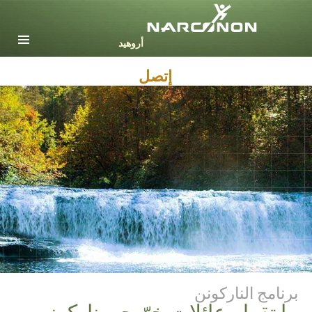
English
Dansk
Deutsch
إتصل
Ελληνικά (Greek)
Español
Français
Hebrew
Magyar
Italiano
日本語 (Japanese)
Nederlands
Norsk
Portuguès
Русский (Russian)
برنامج الناركونن
Svenska
ما تقوله عائلات خرّيجي ناركونن
繁體中文 (Chinese)