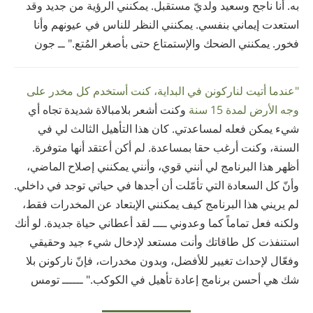
به. أنا ناجح وسعيد ولديّ مستقبل. يمكنني الرؤية من جديد وقد
استعدت إيماني بنفسي. يمكنني النظر للناس في عيونهم وأنا
فخور. يمكنني الضحك والإستمتاع حتى بأصغر المُتع." ــ جون
"عندما أتيت لناركونن في البداية، كنت أستخدم كل مخدر على
وجه الأرض لمدة 15 سنة
وكنت أشعر بلامبالاة شديدة تجاه أي
شيء يمكن فعله لمساعدتي. كان هذا التأهيل الثالث لي في
السنة، وكنت أرغب حقا بمساعدة. لم أكن أعتقد أنها متوفرة.
أظهر هذا البرنامج لي أنني قوي، وأنني يمكنني إصلاح الماضي،
وأنّ كل السعادة التي تأمّلت أن أجدها في حياتي توجد في داخلي.
لم يريني هذا البرنامج كيف يمكنني الإبتعاد عن المخدرات فقط،
ولكنه فعل تماماً كما وعدوني ــــ لقد أعطاني حياة جديدة. لو أنك
استنفذت كل طاقاتك وأنت مستعد لإدخال شيء جيد وحقيقي
وفعّال لإحداث تغيير للأفضل، وبدون مخدرات، فإنّ ناركونن بلا
شك هي أحسن برنامج إعادة تأهيل في الكوكب." ــــــ تومس