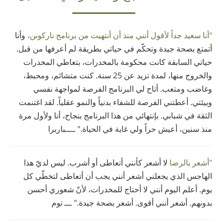
"أنا سعيد جداً لأقول أنني منذ أن أنتهيت من برنامج ناركونن،
وأنا
أتمتع بصحة جيدة وتحكّم في حياتي بطريقة لم أعرفها من قبل.
حياتي السابقة كانت محكومة بالمخدرات، بتعاطي المخدرات
والخروج منها، لمدة تزيد عن 25 سنة. كنت متشائم، ومحبط،
وغاضب ومتعب. أتاح لي البرنامج الفرصة لمواجهة نفسي
وبيئتي. أعطتني الفرصة للشفاء بدنياً والنمو عقلياً. لقد اغتنمت
الثقة في شبابي. بإنتهائي من هذا البرنامج بنجاح، أنا ولأول مرة
منذ سنين، أعيش حراً ولي غاية في الحياة." ــــباربرا
"أشعر بالرضا
لا أشعر كأنني أتعاطى أو أشرب. ليس لديّ هذا
الهاجس الذي يجعلني أشعر أنني يجب أن أتعاطى لتخطّي كل
يوم. أعلم اليوم أنني لا أحتاج للمخدرات، لأنّ شعوري أحسن
بدونهم. أشعر أنني أقوى. أشعر بصحة جيدة." ـــ توم