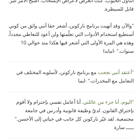
أتناول الحبوب، كنت أتعرض لأعراض الإنسحاب. أصبح الأمر غير
قابل للسيطرة.
"والآن وقد أنهيت برنامج ناركونن، أشعر حقا أنني واثق من كوني
أستطيع استخدام الأدوات التي تعلّمتها ولن أعود للتعاطي مجدداً.
وهذه هي المرة الأولى التي أشعر فيها هكذا منذ حوالي 10
سنوات." -اماندا
"أعتقد أنني نجحت
مع برنامج ناركونن، لأسلوبه المختلف في
التعامل مع المخدرات." -ايما
"اليوم، أنا جزء من عائلتي.
أنا أعامل نفسي بإحترام ولا أقوم
بإختراق القانون. لديّ وظيفة قانونية وأدرس في جامعة
مجتمعية. لقد غيّر ناركونن كل جانب في حياتي إلى الأحسن."
ـــــ سارة