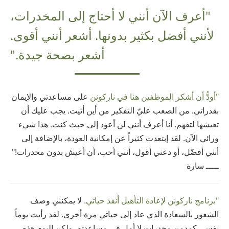
"أعرف الآن أنني لا أحتاج إلى المخدرات،
لأنني أفضل بكثير بدونها. أشعر أنني أقوى.
أشعر بصحة جيدة."
"أودُّ أن أشكر الموظفين هنا في ناركونن
على مساعدتي والإيمان
بقدراتي. من الصعب عليّ التفكير من أين أتيت. يجب عليك أن
تعيشها لتفهم. أنا أعرف أنني لن أعود إلى حيث كنت. هذا شيء
ورائي الآن. لقد إبتعدت كثيراً عن إمكانية العودة، بالإضافة إلى
أنني أفضّل، أو دعني أقول، أنني أحب، أن أعيش بدون مخدرات!"
ـــــ سارة
"برنامج ناركونن لإعادة التأهيل أنقذ حياتي.
لا يمكنني وصف
الشعور بالسعادة الذي عاد إلى حياتي مرة أخرى. لقد رأيت يوماً
نفسي كمدمن مخدرات لا أمل في مساعدته، ولكن اليوم هذه