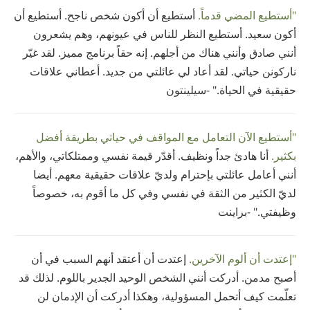
"أستطيع المضي قدماً.
أستطيع أن أكون شخص ناجح. أستطيع أن
أكون سعيد. أستطيع النظر للناس في عيونهم، وهم يشعرون
أنني صادق وأنني هناك من أجلهم. إنه حقاً برنامج مميز. لقد غيّر
ناركونن حياتي. لقد أعاد لي عائلتي من جديد. أعطاني علاقات
حقيقية في الحياة." -سيلينتون
"أستطيع الآن التعامل مع المواقف في حياتي بطريقة أفضل
بكثير.
أنا هادئ جداً ونظيف. أقدّر قيمة نفسي وممتلكاتي، والأهم،
أنني أعامل عائلتي بإحترام ولديّ علاقات حقيقية معهم. أيضا
لديّ الكثير من الثقة في نفسي وفي كل ما أقوم به، خصوصاً
وظيفتي." -براينت
"إعتدت أن ألوم الآخرين.
إعتدت أن أعتقد أنهم السبب في أن
أصبح مدمن. أدركت أنني الشخص الوحيد الجدير باللوم. لذلك قد
تعلّمت كيف أتحمل المسؤولية، وهكذا أدركت أن الإدمان لن