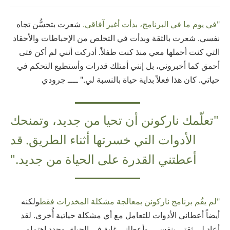
"في يوم ما في البرنامج، بدأت أغير آفاقي.
شعرت بتحسُّن تجاه
نفسي. شعرت بالثقة وبدأت في التخلص من الإحباطات والأحقاد
التي كنت أحملها معي منذ كنت طفلاً. أدركت أنني لم أكن فتى
أحمق كما أخبروني، بل إنني أمتلك قدرات وأستطيع التحكم في
حياتي. كان هذا فعلاً بداية حياة بالنسبة لي." ــــ جرودي
"تعلّمك ناركونن أن تحيا من جديد، وتمنحك
الأدوات التي خسرتها أثناء الطريق. قد
أعطتني القدرة على الحياة من جديد."
"لم يقُم برنامج ناركونن بمعالجة مشكلة المخدرات فقط
ولكنه
أيضاً أعطاني الأدوات للتعامل مع أي مشكلة حياتية أُخرى. لقد
أعاد لي ثقتي بنفسي، وأعطاني غاية في الحياة، وجدد إهتمامي