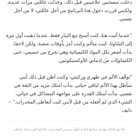
دخلت مصحتين علاجيتين قبل ذلك، وخذلت عائلتي مرات عديدة.
ولكنني قررت دخول هذا البرنامج من أجل عائلتي، لا من أجل
نفسي.
"عندما أتيت هنا، كنت أسبح مع التيار فقط. عندما ذهبت أول مرة
إلى السّاونا، كنت متألم وكنت أمر بأوقات صعبة. ولكن لاحقا،
بدأت أشعر بكل المواد الكيميائية وهي تخرج من جسمي، حتى
الكيماويّات من إدماني للأوكسيكونتين.
"توقّف الألم في ظهري وركبتي- وكنت أظن قبل ذلك أنني
سأظل بهذا الألم لباقي حياتي. بدأت أمتلك مزيد من الثقة في
نفسي. بدأت أمتلك القدرة على مواجهة المشاكل في حياتي،
الشيء الذي لم أفعله من قبل لأنني كنت أتعاطى المخدرات." --
دايف
كما هو الحال مع أي برنامج إعادة تأهيل مدمني المخدرات، النتائج الفردية قد تختلف.