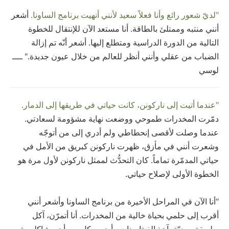
"لديّ شعور رائع وأنا فعلاً سعيد لأنني أنهيت برنامج الساونا.
أشعر
أنني منتبه وممتلئ بالطاقة. أنا مستعد الآن للإنتقال للخطوة
التالية من الدورة الدراسية ومتطلع إليها. أشعر أنّه تم إزالة
الضباب من عقلي وأنني أنظر للعالم من خلال عيون جديدة." ــــ
لوسي
"عندما أتيت إلى ناركونن، كانت حياتي في طريقها إلى الدمار.
دمّرت المخدرات طموحي ووضعت نهاية مشؤومة لسعادتي.
عندما وصلت لأقصى إنحطاطي ولم أدري إلى من أتوجّه
وشعرت أنني في مأزق، ظهرت ناركونن كبريق من الأمل في
حياتي المدمّرة تماماً. كان التحدُّث لممثل ناركونن لأول مرة هو
الخطوة الأولى لإصلاح حياتي.
"أنا الآن في المراحل الأخيرة من برنامج الساونا وأشعر أنني
أقرب إلى حلمي بحياة خالية من المخدرات. أنا أتمرّن، آكل
بطريقة صحيّة، آخذ الفيتامينات وأضمن كل يوم أن مشاكلي يتم