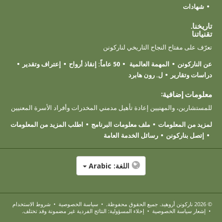
شهادات
تاريخنا.
تقنياتنا
تعرّف على مفتاح النجاح التاريخي لناركونن
عن الناركونن
المهمة العالمية
50 عاماً: إنقاذ أرواح
إعتراف وتقدير
دراسات وتقارير
ل. رون هابرد
معلومات إضافية:
للمستشارين، والمهنيين إعادة تأهيل مدمني المخدرات وأفراد الأسرة المعنيين
لمزيد من المعلومات
ملف معلومات البرنامج
اطلب المزيد من المعلومات
إتصل بناركونن
رسائل الخدمة العامة
اللغة:
Arabic
© 2026
ناركونن أروهيد
. جميع الحقوق محفوظة.
•
سياسة الخصوصية
•
شروط الاستخدام
•
إشعار سياسة الخصوصية
•
إخلاء المسؤولية: النتائج الفردية غير مضمونة وقد تختلف.