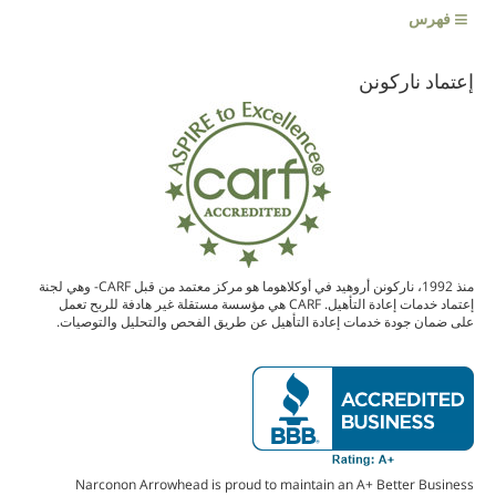
≡
فهرس
إعتماد ناركونن
منذ 1992، ناركونن أروهيد في أوكلاهوما هو مركز معتمد من قبل CARF- وهي لجنة
إعتماد خدمات إعادة التأهيل. CARF هي مؤسسة مستقلة غير هادفة للربح تعمل
على ضمان جودة خدمات إعادة التأهيل عن طريق الفحص والتحليل والتوصيات.
Narconon Arrowhead is proud to maintain an A+ Better Business