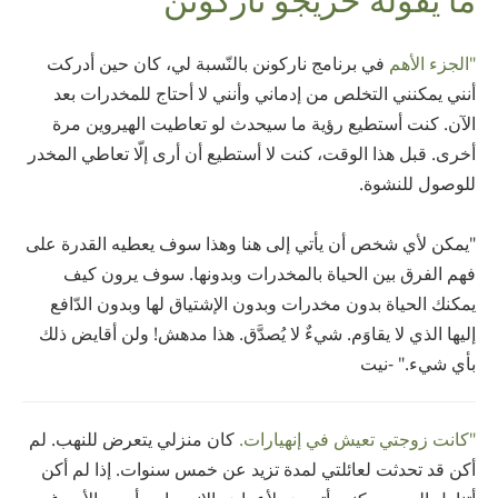
Nepali
Arabic
"الجزء الأهم
في برنامج ناركونن بالنّسبة لي، كان حين أدركت
Ukrainian
أنني يمكنني التخلص من إدماني وأنني لا أحتاج للمخدرات بعد
Czech
الآن. كنت أستطيع رؤية ما سيحدث لو تعاطيت الهيروين مرة
Turkish
أخرى. قبل هذا الوقت، كنت لا أستطيع أن أرى إلّا تعاطي المخدر
للوصول للنشوة.
"يمكن لأي شخص أن يأتي إلى هنا وهذا سوف يعطيه القدرة على
فهم الفرق بين الحياة بالمخدرات وبدونها. سوف يرون كيف
يمكنك الحياة بدون مخدرات وبدون الإشتياق لها وبدون الدّافع
إليها الذي لا يقاوَم. شيءٌ لا يُصدَّق. هذا مدهش! ولن أقايض ذلك
بأي شيء." -نيت
"كانت زوجتي تعيش في إنهيارات.
كان منزلي يتعرض للنهب. لم
أكن قد تحدثت لعائلتي لمدة تزيد عن خمس سنوات. إذا لم أكن