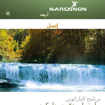
English
Dansk
Deutsch
إتصل
Ελληνικά (Greek)
Español
Français
Hebrew
Magyar
Italiano
日本語 (Japanese)
Nederlands
Norsk
Portuguès
Русский (Russian)
برنامج الناركونن
Svenska
ما يقوله خرّيجو ناركونن
繁體中文 (Chinese)