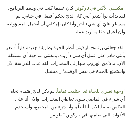
"مكسبي الأكبر في ناركونن
كان عندما كنت في وسط البرنامج.
لقد بدأت تواً أشعر أنني كان لديّ تحكم أفضل في حياتي. لم
يسيطر عليّ أي شيء آخر وأنا كان بإمكاني أن أتحمل المسؤولية
وأن أعمل حقا ما أريد عمله.
"لقد جعلني برنامج ناركونن أنظر للحياة بطريقة جديدة كليأً. أشعر
بأنني قادر على عمل أي شيء أريده. يمكنني مواجهة أي مشكلة
الآن، بدلاً من الهروب منها إلى المخدرات. لقد عدت للدراسة الآن
وأستمتع بالحياة في نفس الوقت." _ ميشيل
"وجهة نظري للحياة قد اختلفت تماماً.
لم يكن لديّ إهتمام تجاه
أي شيء في الماضي سوى تعاطي المخدرات. والآن أنا على
العكس تماماً. الآن، أنا أتعلّم وأنا جزء من المجتمع، وأستخدم
الأدوات التي تعلمتها في ناركونن." -لويس