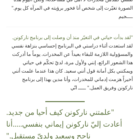
الصورة تغيّرت إلى شخص أنا فخور برؤيته في المرآه كل يوم."
ــــجيم
"لقد بدأت حياتي في التغيّر منذ أن وصلت إلى برنامج ناركونن.
لقد استعدت أثناء دراستي في البرنامج إحساسي بنزاهة نفسي
والمسؤولية اللازمة للبقاء بعيداً عن المخدرات. يوماً ما أدركت
هذا الشعور الرائع، إنني ولأول مرة، لديّ تحكّم في حياتي
ويمكنني بكل أمانة قول أنني سعيد. كان هذا عندما علمت أنني
أخيراً هزمت إدماني للمخدرات، وأنا مدين بهذا إلى برنامج
ناركونن وفريق العمل." ـــــ انّي
"علمتني ناركونن كيف أحيا من جديد.
أعادت إليّ ناركونن إيماني بنفسي.....أنا
ناجح وسعيد ولديّ مستقبل."