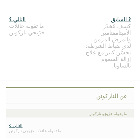
السابق
التالي
ما تقوله عائلات
كشف مُخدّر
خرّيجي ناركونن
الأميثامفتامين
والمرض المزمن
لدى ضباط الشرطة:
تحسُّن كبير مع علاج
إزالة السموم
بالساونا.
عن الناركونن
ما يقوله خرّيجو ناركونن
التالي
ما تقوله عائلات خرّيجي ناركونن