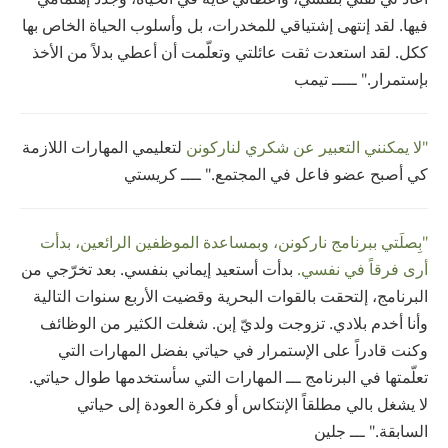
فيها. لقد إنتهى إشتياقي للمخدرات، بل وأسلوب الحياة الخاص بها
ككل. لقد استعدت ثقت عائلتي وتعلّمت أن أعطي بدلاً من الأخذ
بإستمرار." ـــــ تيمب
"لا يمكنني التعبير عن شكري لناركونن
لتعليمي المهارات اللازمة
كي أصبح عضو فاعل في المجتمع." ــــ كريستي
"بِصلَتي ببرنامج ناركونن، وبمساعدة الموظفين الرائعين، بدأت
أرى فرقاً في نفسي.
بدأت أستعيد إيماني بنفسي. بعد تخرّجي من
البرنامج، إلتحقت بالقوات البحرية وقضيت الأربع سنوات التالية
وأنا أخدم بلادي. تزوجت ولديّ إبن. شغلت الكثير من الوظائف
وكنت قادراً على الإستمرار في حياتي بفضل المهارات التي
تعلّمتها في البرنامج ـــ المهارات التي سأستخدمها طوال حياتي.
لا يشغل بالي مطلقاً الإنتكاس أو فكرة العودة إلى حياتي
السابقة." ـــ جلين