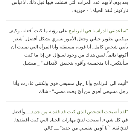
بعد يوم. لا يهم عدد المرات التي فشلت فيها قبل ذلك، لا تيأس.
ناركونن تُنقذ الحياة." - جوزيف
"ساعدتني الدراسة في البرنامج
على رؤية ما كنت أفعله، وكيف
يمكنني تطوير حياتي وجعل الأمور تسري بشكل أفضل. أشعر
بأنني شخص كامل. أنا قوية، مستقلة وأنا المرأة التي تمنيت أن
أكونها دائماً. ليس هناك من وجود لسؤال عن إذا ما كنت
سأنتكس. أنا متحمسة وأقوم بتحقيق الأهداف." _ ميشيل
"أتيت الى البرنامج وأنا رجل مسيحي قوي ولكنني غادرت وأنا
رجل مسيحي أقوى من أيّ وقت مضى." - شاك
"لقد أصبحت الشخص الذي كنت قد فقدته من جديد
ــــوأفضل
في كل شيء. أصبحت لديّ مهارات الحياة التي كنت أفتقدها.
لديّ ثقة. "أنا أؤمن بنفسي من جديد" ـــ كالي