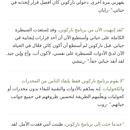
يقهرني مرة أخرى. دخولي ناركونن كان أفضل قرار إتخذته في
حياتي." -رايان
"لقد إنتهيت الآن من برنامج ناركونن
، وقد إستعدت السيطرة
الكاملة على حياتي وأستطيع الآن أن آخذ قرارات إيجابية في
حياتي. قبل ناركونن لم أستطع أن أكون كائن فعّال في الحياة.
الآن لديّ الأدوات للسيطرة على نفسي، لأكون أب، وأخ وإبن جيد.
لقد أنقذ حياتي حقاً." -ريتشي
"لا يقوم برنامج ناركونن فقط بإنقاذ الناس من المخدرات
والكحوليات.
إنه يمدّهم بالأدوات والتقنية للبقاء بدون مخدرات أو
كحوليات ويعلّمهم الطريقة لتحسين ظروفهم في جميع جوانب
حياتهم." -روب
"عندما جئت إلى برنامج ناركونن
، ظننت أنني فقدت الأمل. لقد