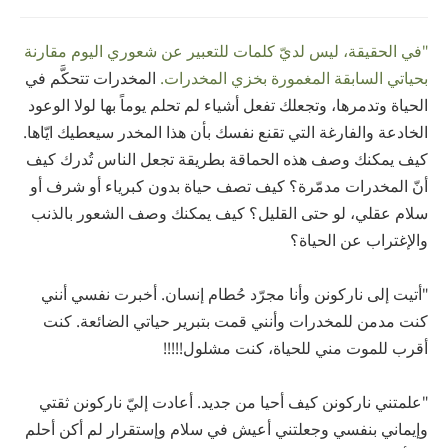
"في الحقيقة، ليس لديّ كلمات للتعبير عن شعوري اليوم مقارنة
بحياتي السابقة المغمورة بخزي المخدرات.
المخدرات تتحكَّم في
الحياة وتدمرها، وتجعلك تفعل أشياء لم تحلم يوماً بها لولا الوعود
الخادعة والفارغة التي تقنع نفسك بأن هذا المخدر سيعطيك ايّاها.
كيف يمكنك وصف هذه الحماقة بطريقة تجعل الناس تُدرك كيف
أنّ المخدرات مدمّرة؟ كيف تصف حياة بدون كبرياء أو شرف أو
سلام عقلي، لو حتى القليل؟ كيف يمكنك وصف الشعور بالذنب
والإغتراب عن الحياة؟
"أتيت إلى ناركونن وأنا مجرّد حُطام إنسان. أخبرت نفسي أنني
كنت مدمن للمخدرات وأنني قمت بتبرير حياتي الضائعة. كنت
أقرب للموت مني للحياة، كنت مشلول!!!!!
"علمتني ناركونن كيف أحيا من جديد. أعادت إليّ ناركونن ثقتي
وإيماني بنفسي وجعلتني أعيش في سلام وإستقرار لم أكن أحلم