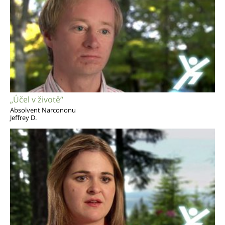
„Účel v životě“
Absolvent Narcononu
Jeffrey D.