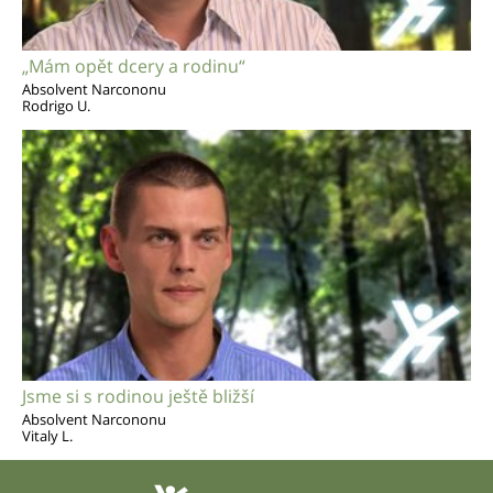
„Mám opět dcery a rodinu“
Absolvent Narcononu
Rodrigo U.
Jsme si s rodinou ještě bližší
Absolvent Narcononu
Vitaly L.