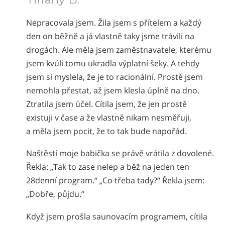
Nepali
Nepracovala jsem. Žila jsem s přítelem a každý
Arabic
den on běžně a já vlastně taky jsme trávili na
Ukrainian
drogách. Ale měla jsem zaměstnavatele, kterému
Čeština
jsem kvůli tomu ukradla výplatní šeky. A tehdy
Turkish
jsem si myslela, že je to racionální. Prostě jsem
nemohla přestat, až jsem klesla úplně na dno.
Ztratila jsem účel. Cítila jsem, že jen prostě
existuji v čase a že vlastně nikam nesměřuji,
a měla jsem pocit, že to tak bude napořád.
Naštěstí moje babička se právě vrátila z dovolené.
Řekla: „Tak to zase nelep a běž na jeden ten
28denní program.“ „Co třeba tady?“ Řekla jsem:
„Dobře, půjdu.“
Když jsem prošla saunovacím programem, cítila