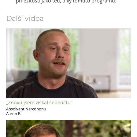
příležitosti jako teď, díky tomuto programu.
Další videa
„Znovu jsem získal sebeúctu“
Absolvent Narcononu
Aaron F.