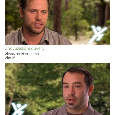
Znovuzískání důvěry
Absolvent Narcononu
Alex M.