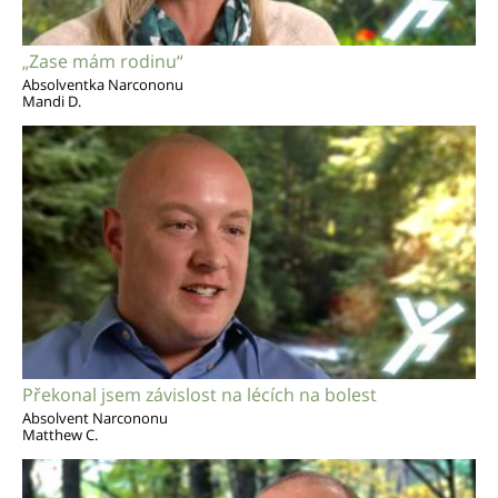
„Zase mám rodinu“
Absolventka Narcononu
Mandi D.
Překonal jsem závislost na lécích na bolest
Absolvent Narcononu
Matthew C.