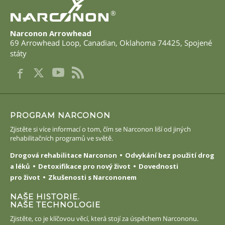
®
Narconon Arrowhead
69 Arrowhead Loop
,
Canadian
,
Oklahoma
74425
,
Spojené
státy
PROGRAM NARCONON
Zjistěte si více informací o tom, čím se Narconon liší od jiných
rehabilitačních programů ve světě.
Drogová rehabilitace Narconon
Odvykání bez použití drog
a léků
Detoxifikace pro nový život
Dovednosti
pro život
Zkušenosti s Narcononem
NAŠE HISTORIE.
NAŠE TECHNOLOGIE
Zjistěte, co je klíčovou věcí, která stojí za úspěchem Narcononu.