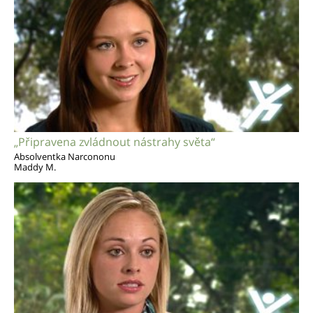
„Připravena zvládnout nástrahy světa“
Absolventka Narcononu
Maddy M.