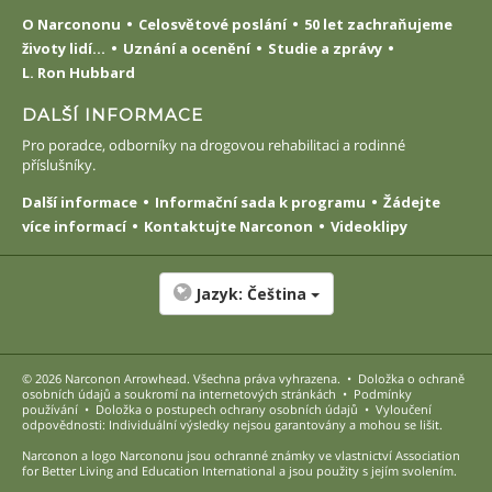
O Narcononu
Celosvětové poslání
50 let zachraňujeme
životy lidí...
Uznání a ocenění
Studie a zprávy
L. Ron Hubbard
DALŠÍ INFORMACE
Pro poradce, odborníky na drogovou rehabilitaci a rodinné
příslušníky.
Další informace
Informační sada k programu
Žádejte
více informací
Kontaktujte Narconon
Videoklipy
Jazyk:
Čeština
© 2026
Narconon Arrowhead
. Všechna práva vyhrazena.
•
Doložka o ochraně
osobních údajů a soukromí na internetových stránkách
•
Podmínky
používání
•
Doložka o postupech ochrany osobních údajů
•
Vyloučení
odpovědnosti: Individuální výsledky nejsou garantovány a mohou se lišit.
Narconon a logo Narcononu jsou ochranné známky ve vlastnictví Association
for Better Living and Education International a jsou použity s jejím svolením.