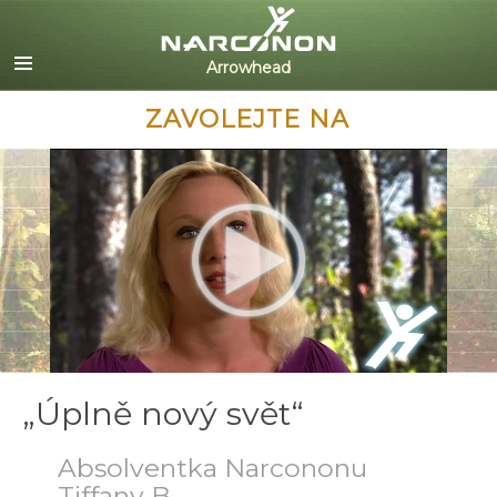
English
Dansk
Deutsch
ZAVOLEJTE NA
Ελληνικά (Greek)
Español
Français
Hebrew
Magyar
Italiano
日本語 (Japanese)
Nederlands
Norsk
Portuguès
„Úplně nový svět“
Русский (Russian)
Svenska
Absolventka Narcononu
Tiffany B.
繁體中文 (Chinese)