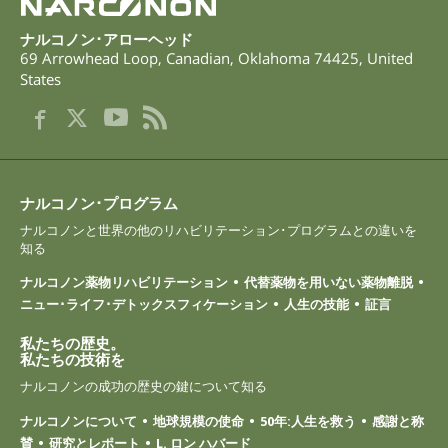
ナルコノン･アローヘッド
69 Arrowhead Loop
,
Canadian
,
Oklahoma
74425
,
United
States
ナルコノン･プログラム
ナルコノンと世界の他のリハビリテーション･プログラムとの違いを
知る
ナルコノン薬物リハビリテーション
代替薬物を用いない薬物離脱
ニュー･ライフ･デトックスフィケーション
人生の技能
証言
私たちの歴史。
私たちの技術を
ナルコノンの成功の歴史の鍵について知る
ナルコノンについて
地球規模の使命
50年:人生を救う
感謝と称
賛
研究とレポート
L. ロン ハバード