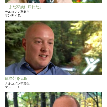
「また家族に戻れた」
ナルコノン卒業生
マンディ D.
鎮痛剤を克服
ナルコノン卒業生
マシュー C.