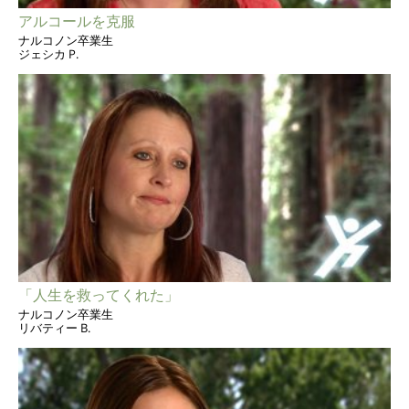
アルコールを克服
ナルコノン卒業生
ジェシカ P.
「人生を救ってくれた」
ナルコノン卒業生
リバティー B.