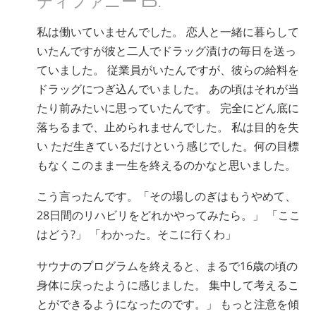
ネパール語
私は働いていませんでした。 恋人と一緒に暮らして
アラビア語
いたんですが彼と二人でドラッグ漬けの毎日を送っ
ウクライナ語
ていました。 従業員がいたんですが、彼らの給料を
クロアチア語
ドラッグにつぎ込んでいました。 あの頃はそれが当
トルコ語
たり前みたいに思っていたんです。 完全にどん底に
落ちるまで、止められませんでした。 私は目的を失
い ただ生きているだけという感じでした。何の目標
もなくこのまま一生を終えるのかなと思いました。
こう言ったんです。「その場しのぎはもうやめて、
28日間のリハビリをどれかやってみたら。」 「ここ
はどう?」 「わかった。そこに行くわ」
サウナのプログラムを終えると、まるで16歳の頃の
身体に戻ったように感じました。 集中して考えるこ
とができるようになったのです。」 もっと注意を傾