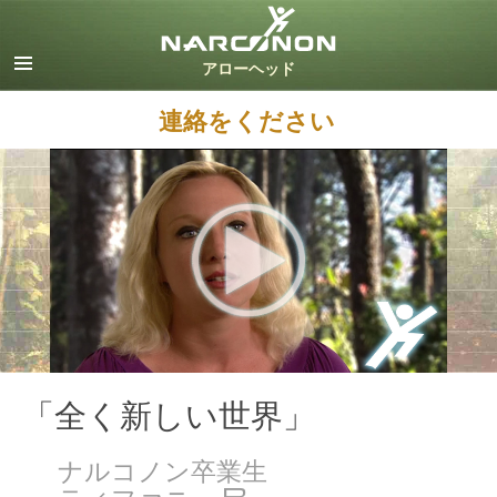
英語
デンマーク語
ドイツ語
連絡をください
ギリシャ語
スペイン語（ラテン）
フランス語
ヘブライ語
マジャール語
イタリア語
日本語
オランダ語
ノルウェー語
ポルトガル語
「全く新しい世界」
ロシア語
ナルコノン卒業生
スウェーデン語
ティファニー B.
中国語（繁体字）