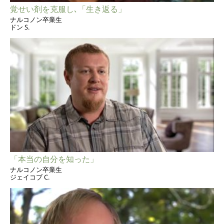
覚せい剤を克服し､「生き返る」
ナルコノン卒業生
ドン S.
「本当の自分を知った」
ナルコノン卒業生
ジェイコブ C.