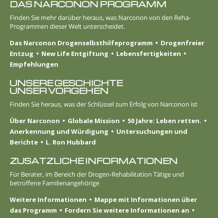
DAS NARCONON PROGRAMM
Finden Sie mehr darüber heraus, was Narconon von den Reha-
Programmen dieser Welt unterscheidet.
Das Narconon Drogenselbsthilfeprogramm
Drogenfreier
Entzug
New Life Entgiftung
Lebens­fertigkeiten
Empfehlungen
UNSERE GESCHICHTE
UNSER VORGEHEN
Finden Sie heraus, was der Schlüssel zum Erfolg von Narconon ist
Über Narconon
Globale Mission
50 Jahre: Leben retten.
Anerkennung und Würdigung
Untersuchungen und
Berichte
L. Ron Hubbard
ZUSÄTZLICHE INFORMATIONEN
Für Berater, im Bereich der Drogen-Rehabilitation Tätige und
betroffene Familienangehörige
Weitere Informationen
Mappe mit Informationen über
das Programm
Fordern Sie weitere Informationen an