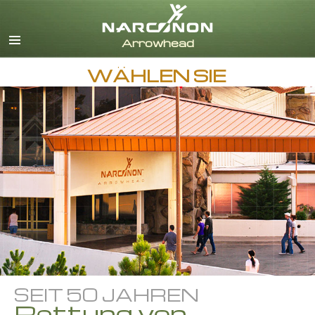
Englisch
Dänisch
Deutsch
WÄHLEN SIE
Griechisch
Spanisch
Französisch
Hebräisch
Ungarisch
Italienisch
Japanisch
Niederländisch
Norwegisch
Portugiesisch
Russisch
SEIT 50 JAHREN
Schwedisch
Rettung von
Chinesisch