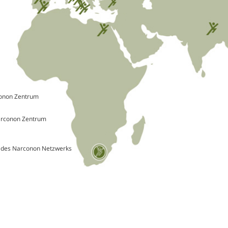
conon Zentrum
arconon Zentrum
“ des Narconon Netzwerks