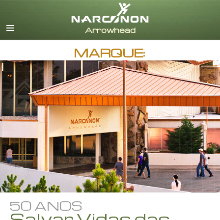
Inglês
Dinamarquês
Alemão
MARQUE:
Grego
Espanhol
Francês
Hebreu
Húngaro
Italiano
Japonês
Holandês
Noruego
Português
Russo
50 ANOS
Sueco
Salvar Vidas das
Chinês