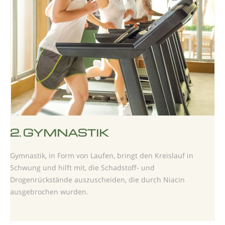
2.
GYMNASTIK
Gymnastik, in Form von Laufen, bringt den Kreislauf in
Schwung und hilft mit, die Schadstoff- und
Drogenrückstände auszuscheiden, die durch Niacin
ausgebrochen wurden.