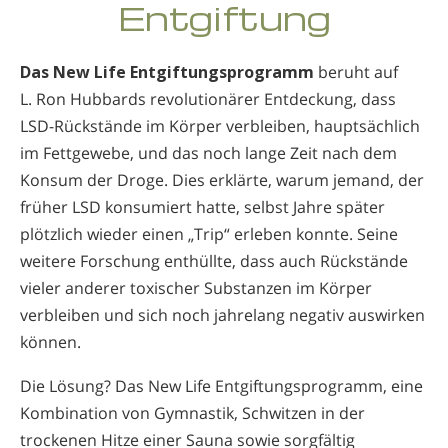
Entgiftung
Nepali
Arabisch
Das New Life Entgiftungsprogramm
beruht auf
Ukrainisch
L. Ron Hubbards revolutionärer Entdeckung, dass
Kroatisch
LSD-Rückstände im Körper verbleiben, hauptsächlich
Türkisch
im Fettgewebe, und das noch lange Zeit nach dem
Konsum der Droge. Dies erklärte, warum jemand, der
früher LSD konsumiert hatte, selbst Jahre später
plötzlich wieder einen „Trip“ erleben konnte. Seine
weitere Forschung enthüllte, dass auch Rückstände
vieler anderer toxischer Substanzen im Körper
verbleiben und sich noch jahrelang negativ auswirken
können.
Die Lösung? Das New Life Entgiftungsprogramm, eine
Kom­bination von Gymnastik, Schwitzen in der
trockenen Hitze einer Sauna sowie sorgfältig