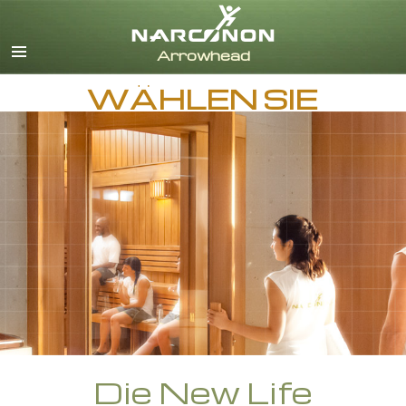
Englisch
Dänisch
Deutsch
WÄHLEN SIE
Griechisch
Spanisch
Französisch
Hebräisch
Ungarisch
Italienisch
Japanisch
Niederländisch
Norwegisch
Portugiesisch
Russisch
Schwedisch
Die New Life
Chinesisch