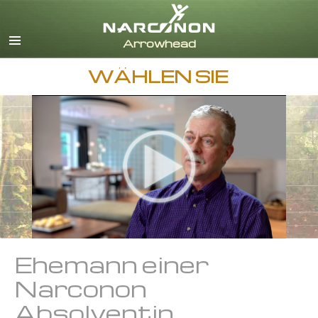
Englisch
Dänisch
Deutsch
WÄHLEN SIE
Griechisch
Spanisch
Französisch
Hebräisch
Ungarisch
Italienisch
Japanisch
Niederländisch
Norwegisch
Portugiesisch
Ehemann einer
Russisch
Narconon
Schwedisch
Absolventin
Chinesisch