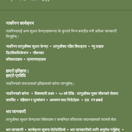
नार्कोनन कार्यक्रम
नार्कोननलाई अन्य सुधार केन्द्रहरूभन्दा के कुराले भिन्न बनाउँछ भनी अधिक जानकारी
लिनुहोस्।
नार्कोनन लागुऔषध सुधार केन्द्र
लागुऔषध रहित विथड्रल
न्यु लाइफ
डिटक्सिफिकेसन
जीवनका
कौशलताहरू
प्रमाणपत्रहरू
हाम्रो इतिहास।
हाम्रो ‍प्रविधि
नार्कोननको सफलताको इतिहासको बारेमा जान्नुहोस्।
नार्कोननको बारेमा
विश्वव्यापी लक्ष्य
५० वर्ष देखि : लागुऔषध मुक्त जीवनको सेवामा
समर्पित
पहिचान र मुल्यांकन
अध्ययन तथा रिपोर्टहरू
एल. रन हब्बर्ड
थप जानकारी
लागुऔषध सुधार केन्द्रका पेशेवरहरू र सम्बन्धित परिवारका सदस्यहरूको परामर्श सेवा
थप जानकारी
कार्यक्रम सूचना पोर्टफोलियो
थप जानकारीको लागि अनुरोध गर्नुहोस्