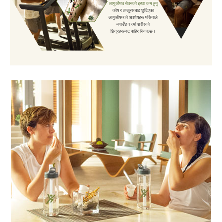
लागुऔषध सेवनको इच्छा कम हुनु
कोष र तन्तुहरूबाट छुटिएका
लागुऔषधको अवशेषहरू पसिनाले
बगाउँछ र त्यो शरीरको
छिद्रहरूबाट बाहिर निकाल्छ।