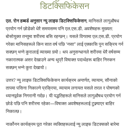
डिटक्सिफिकेसन
Nepali
Arabic
एल. रोन हब्बर्ड अनुसार न्यु लाइफ डिटक्सिफिकेसन
, मानिसले लागुऔषध
Ukrainian
प्रयोग गर्न छोडेको धेरै समयसम्म पनि एल.एस.डी. अवशेषहरू मुख्यत:
Czech
बोसोयुक्त तन्तुमा शरीरमा बसि रहन्छन्। यसले विगतमा एल.एस.डी. प्रयोग
Turkish
गरेका मानिसहरूले किन सात वर्ष पछि 'नसा” लाई एक्कासि पुन सक्रिय गर्न
सक्छन् भन्ने कुरालाई व्याख्या गर्‍यो। थप अनुसन्धानले शरीरमा धेरै वर्षसम्म
नकारात्मक असर देखाउने अन्य थुप्रै विषाक्त पदार्थहरू बाहिर निस्कन
सक्छन् भन्ने कुरा देखायो।
उत्तर? न्यु लाइफ डिटक्सिफिकेसन कार्यक्रम अन्तर्गत, व्यायाम, सौनाको
तापमा पसिना निकाल्ने प्रक्रिया, व्यायाम लगायत यसले तरल र पोषणको
ध्यानपूर्वक निगरानी गर्दछ। यी पद्धतिहरूले मानिसले लागुऔषध प्रयोग गर्न
छोडे पछि पनि शरीरमा रहेका—विषाक्त अवशेषहरूलाई टुक्र्याएर बाहिर
निकाल्छ।
नार्कोनन कार्यक्रम पूरा गरेका व्यक्तिहरूलाई न्यु लाइफ डिटक्सको बारेमा