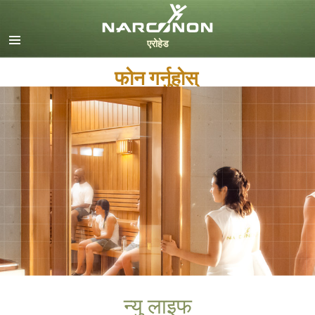
English
Dansk
Deutsch
फोन गर्नुहोस्
Ελληνικά (Greek)
Español
Français
Hebrew
Magyar
Italiano
日本語 (Japanese)
Nederlands
Norsk
Portuguès
Русский (Russian)
Svenska
न्यु लाइफ
繁體中文 (Chinese)