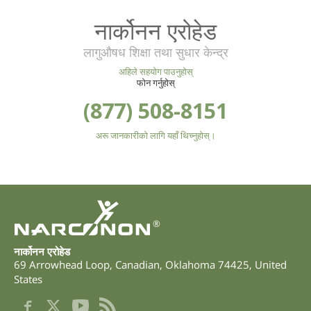
नार्कोनन एरोहेड
लागुऔषध शिक्षा तथा सुधार केन्द्र
अहिले सहयोग पाउनुहोस्
फोन गर्नुहोस्
(877) 508-8151
अरू जानकारीको लागि यहाँ थिच्नुहोस्।
®
नार्कोनन एरोहेड
69 Arrowhead Loop
,
Canadian
,
Oklahoma
74425
,
United
States