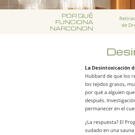
POR QUÉ
Retira
FUNCIONA
de Dr
NARCONON
Desi
La Desintoxicación d
Hubbard de que los r
los tejidos grasos, m
por qué a alguien que
después. Investigació
permanecer en el cuer
¿La respuesta? El Pro
sudado en una sauna 