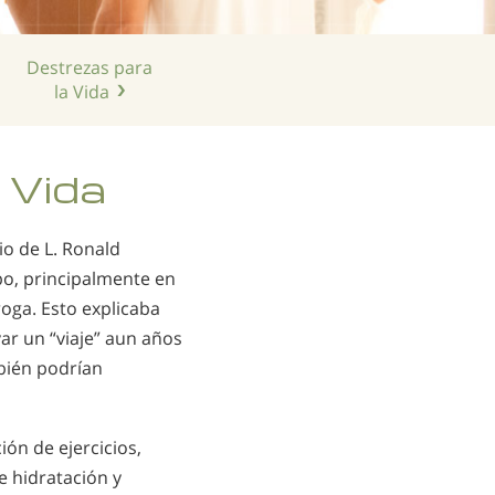
Chino
Nepalí
Destrezas para
Árabe
la Vida
Ucraniano
Croata
 Vida
Turco
io de L. Ronald
o, principalmente en
oga. Esto explicaba
ar un “viaje” aun años
bién podrían
ón de ejercicios,
 hidratación y