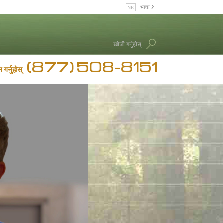
भाषा
English
Dansk
खोजी गर्नुहोस्
Deutsch
(877) 508-8151
Ελληνικά (Greek)
 गर्नुहोस्
Español
Français
Hebrew
Magyar
Italiano
日本語 (Japanese)
Nederlands
Norsk
Portuguès
Русский (Russian)
Svenska