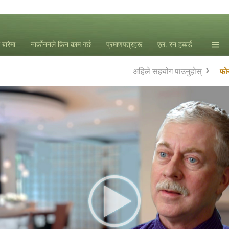
 बारेमा
नार्कोननले किन काम गर्छ
प्रमाणपत्रहरू
एल. रन हब्बर्ड
अहिले सहयोग पाउनुहोस्
फोन