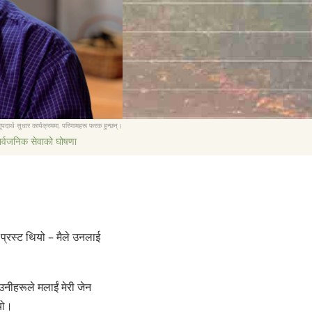
繁體中文 (Chinese)
Nepali
Arabic
Ukrainian
Czech
Turkish
ूपदार्थ सुधार कार्यक्रममा, परिणामहरू फरक हुन्छन्।
ार्वजनिक सेवाको घोषणा
प्रस्ट थियो – मैले उनलाई
नीहरूले मलाईं मेरी जेन
यो।